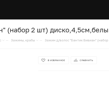
" (набор 2 шт) диско,4,5см,бел
—
—
с
Зажимы, крабы
Зажим д/волос "Бантик Вивиан" (набор 
В ИЗБРАННОЕ
СРАВНИТЬ