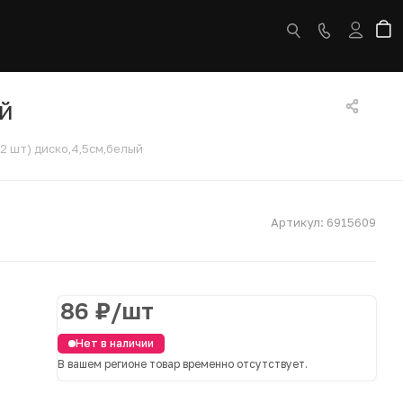
ый
2 шт) диско,4,5см,белый
Артикул:
6915609
86
₽
/шт
Нет в наличии
В вашем регионе товар временно отсутствует.