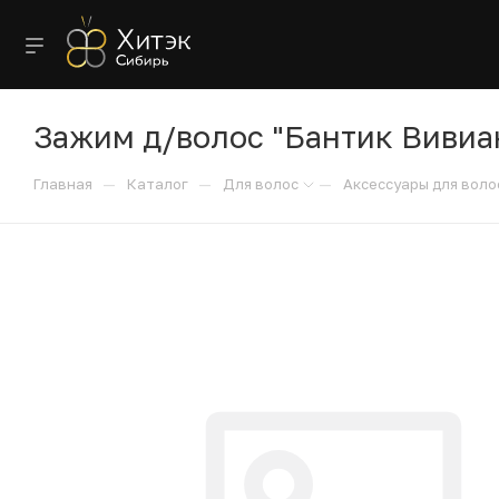
Зажим д/волос "Бантик Вивиан
—
—
—
Главная
Каталог
Для волос
Аксессуары для воло