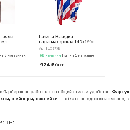
я воды
harizma Накидка
0 мл
парикмахерская 140х160см
Barber Shop полосы
Арт. h10873B
В наличии
-
в 7 магазинах
1 шт
-
в 1 магазине
924
₽
/шт
в барбершопе работает на общий стиль и удобство.
Фартуки
ехлы, шейперы, наклейки
— всё это не «дополнительно», э
есть: