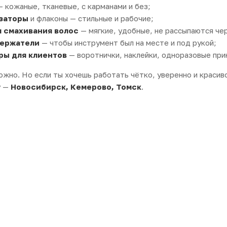
 кожаные, тканевые, с карманами и без;
заторы
и флаконы — стильные и рабочие;
я смахивания волос
— мягкие, удобные, не рассыпаются че
держатели
— чтобы инструмент был на месте и под рукой;
ры для клиентов
— воротнички, наклейки, одноразовые пр
ожно. Но если ты хочешь работать чётко, уверенно и красив
у —
Новосибирск, Кемерово, Томск
.