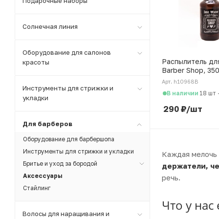
Подарочные наборы
Солнечная линия
Оборудование для салонов
Распылитель дл
красоты
Barber Shop, 35
Арт. h10968B
Инструменты для стрижки и
В наличии
18 шт
укладки
290
₽
/шт
Для барберов
Оборудование для барбершопа
Инструменты для стрижки и укладки
Каждая мелочь 
Бритье и уход за бородой
держатели, ч
Аксессуары
речь.
Стайлинг
Что у нас 
Волосы для наращивания и