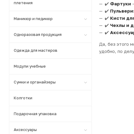
плетения
✔️
Фартуки
—
✔️
Пульвери
✔️
Кисти дл
Маникюр и педикюр
✔️
Чехлы и 
✔️
Аксессуа
Одноразовая продукция
Да, без этого м
Одежда для мастеров
удобно, по дел
Модули учебные
Сумки и органайзеры
Колготки
Подарочная упаковка
Аксессуары