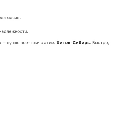
рез месяц;
инадлежности.
о — лучше всё-таки с этим.
Хитэк-Сибирь
. Быстро,