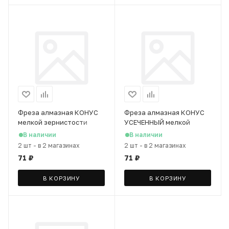
Фреза алмазная КОНУС
Фреза алмазная КОНУС
мелкой зернистости
УСЕЧЕННЫЙ мелкой
(красная полоса)
зернистости (красная
В наличии
В наличии
полоса)
2 шт
-
в 2 магазинах
2 шт
-
в 2 магазинах
71
₽
71
₽
В КОРЗИНУ
В КОРЗИНУ