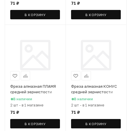
71
₽
71
₽
В КОРЗИНУ
В КОРЗИНУ
Фреза алмазная ПЛАМЯ
Фреза алмазная КОНУС
средней зернистости
средней зернистости
(синяя полоса)
(синяя полоса)
В наличии
В наличии
2 шт
-
в 1 магазине
2 шт
-
в 1 магазине
71
₽
71
₽
В КОРЗИНУ
В КОРЗИНУ