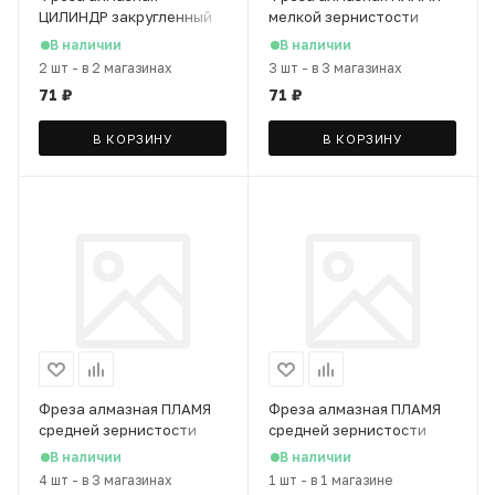
ЦИЛИНДР закругленный
мелкой зернистости
средней зернистости
(красная полоса)
В наличии
В наличии
(синяя полоса)
2 шт
-
в 2 магазинах
3 шт
-
в 3 магазинах
71
₽
71
₽
В КОРЗИНУ
В КОРЗИНУ
Фреза алмазная ПЛАМЯ
Фреза алмазная ПЛАМЯ
средней зернистости
средней зернистости
(синяя полоса)
(синяя полоса)
В наличии
В наличии
4 шт
-
в 3 магазинах
1 шт
-
в 1 магазине