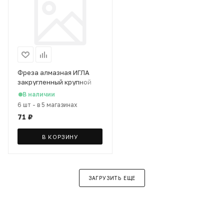
Фреза алмазная ИГЛА
закругленный крупной
зернистости (зеленая
В наличии
полоса)
6 шт
-
в 5 магазинах
71
₽
В КОРЗИНУ
ЗАГРУЗИТЬ ЕЩЕ