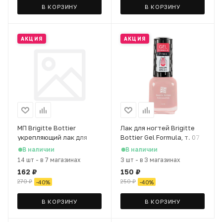
В КОРЗИНУ
В КОРЗИНУ
АКЦИЯ
АКЦИЯ
МП Brigitte Bottier
Лак для ногтей Brigitte
укрепляющий лак для
Bottier Gel Formula, т. 07
ногтей GEL NATURAL тон
нежно розовый
В наличии
В наличии
08 молочный с шиммером
перламутровый, 12 мл
14 шт
-
в 7 магазинах
3 шт
-
в 3 магазинах
162
₽
150
₽
270
₽
250
₽
-
40
%
-
40
%
В КОРЗИНУ
В КОРЗИНУ