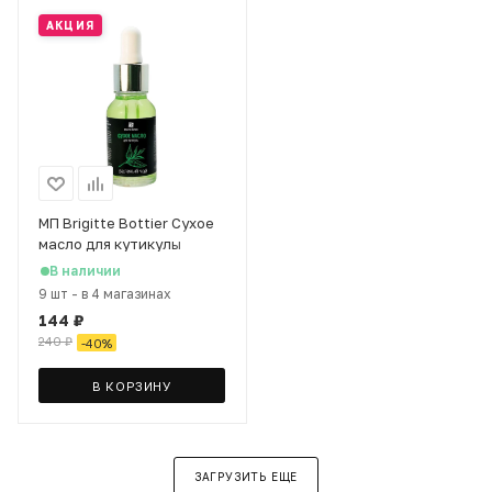
АКЦИЯ
МП Brigitte Bottier Сухое
масло для кутикулы
Зеленый чай, 15 мл
В наличии
9 шт
-
в 4 магазинах
144
₽
240
₽
-
40
%
В КОРЗИНУ
ЗАГРУЗИТЬ ЕЩЕ