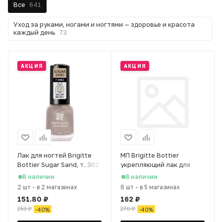
Все
641
Уход за руками, ногами и ногтями — здоровье и красота
каждый день
73
АКЦИЯ
АКЦИЯ
Лак для ногтей Brigitte
МП Brigitte Bottier
Bottier Sugar Sand, т. 302
укрепляющий лак для
искрящийся иней, 12 мл
ногтей GEL NATURAL тон
В наличии
В наличии
10 натуральный с
2 шт
-
в 2 магазинах
8 шт
-
в 5 магазинах
шиммером
151.80
₽
162
₽
253
₽
270
₽
-
40
%
-
40
%