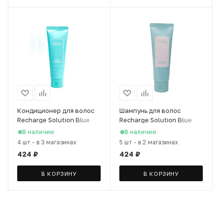
Кондиционер для волос
Шампунь для волос
Recharge Solution Blue
Recharge Solution Blue
Clinic Nutrient
Clinic, 100 мл
В наличии
В наличии
Conditioner,100 мл
4 шт
-
в 3 магазинах
5 шт
-
в 2 магазинах
424
₽
424
₽
В КОРЗИНУ
В КОРЗИНУ