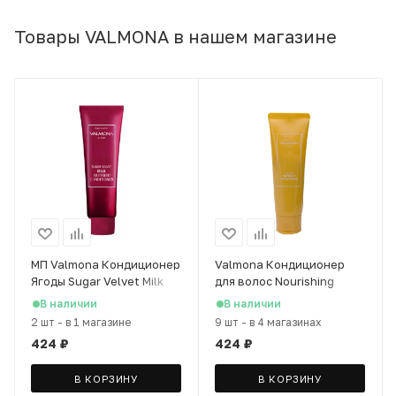
Товары VALMONA в нашем магазине
МП Valmona Кондиционер
Valmona Кондиционер
Ягоды Sugar Velvet Milk
для волос Nourishing
Nutrient Conditioner, 100
Solution Yolk-Mayo
В наличии
В наличии
мл
Nutrient Conditioner, 100
2 шт
-
в 1 магазине
9 шт
-
в 4 магазинах
мл
424
₽
424
₽
В КОРЗИНУ
В КОРЗИНУ