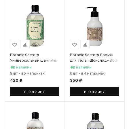
Botanic Secrets
Botanic Secrets Лосьон
Универсальный шампунь
для тела «Шоколад» Body
д/волос и тела "Зеленый
lotion Chocolate, 230 мл
В наличии
В наличии
чай и лемонграсс", 500 мл
9 шт
-
в 5 магазинах
6 шт
-
в 4 магазинах
420
₽
350
₽
В КОРЗИНУ
В КОРЗИНУ