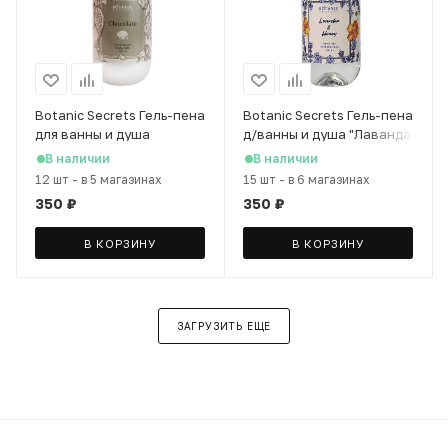
Botanic Secrets Гель-пена
Botanic Secrets Гель-пена
для ванны и душа
д/ванны и душа "Лаванда
Шоколад, 500 мл
и мед" Shower gel and
В наличии
В наличии
bubble bath, 500 мл
12 шт
-
в 5 магазинах
15 шт
-
в 6 магазинах
350
₽
350
₽
В КОРЗИНУ
В КОРЗИНУ
ЗАГРУЗИТЬ ЕЩЕ