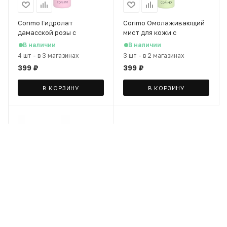
Corimo Гидролат
Corimo Омолаживающий
дамасской розы с
мист для кожи с
комплексом растит.
комплексом гиалур.
В наличии
В наличии
экстрактов для кожи и
кислоты и пептидами, 150
4 шт
-
в 3 магазинах
3 шт
-
в 2 магазинах
волос, 150 мл
мл
399
₽
399
₽
В КОРЗИНУ
В КОРЗИНУ
Corimo Энзимная пудра
для умывания