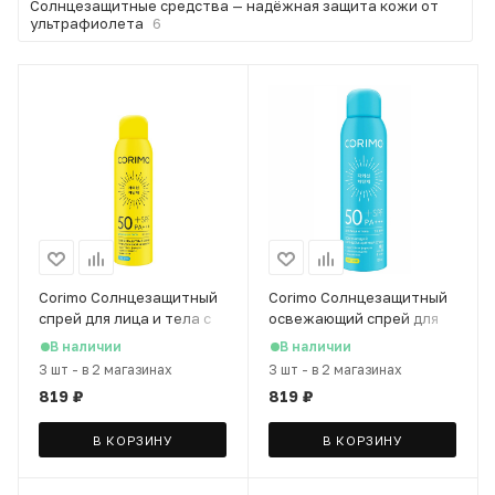
Солнцезащитные средства — надёжная защита кожи от
ультрафиолета
6
Corimo Солнцезащитный
Corimo Солнцезащитный
спрей для лица и тела с
освежающий спрей для
гиалуроновой кислотой
лица и тела SPF 50+, 150
В наличии
В наличии
SPF 50+, 150 мл
мл
3 шт
-
в 2 магазинах
3 шт
-
в 2 магазинах
819
₽
819
₽
В КОРЗИНУ
В КОРЗИНУ