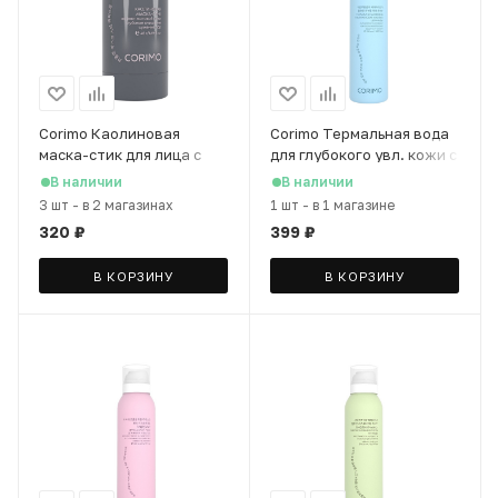
Corimo Каолиновая
Corimo Термальная вода
маска-стик для лица с
для глубокого увл. кожи с
вулканическим пеплом и
гиал. кислотой и
В наличии
В наличии
витамином С, 48 г
церамидами, 150 мл
3 шт
-
в 2 магазинах
1 шт
-
в 1 магазине
320
₽
399
₽
В КОРЗИНУ
В КОРЗИНУ