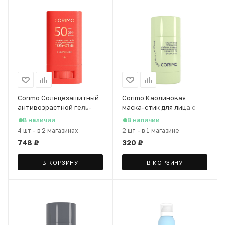
Corimo Солнцезащитный
Corimo Каолиновая
антивозрастной гель-
маска-стик для лица с
стик SPF 50+ с
экстрактом зеленого чая
В наличии
В наличии
коллагеном, 16 г
и гиалур. кислотой, 48 г
4 шт
-
в 2 магазинах
2 шт
-
в 1 магазине
748
₽
320
₽
В КОРЗИНУ
В КОРЗИНУ