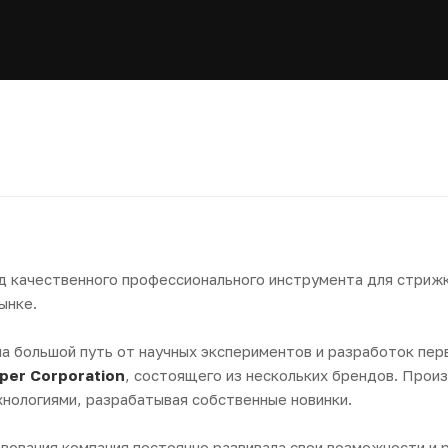
нд качественного профессионального инструмента для стриж
ынке.
а большой путь от научных экспериментов и разработок пер
pper Corporation
, состоящего из нескольких брендов. Прои
хнологиями, разрабатывая собственные новинки.
твования компания постоянно развивала свои возможности и 