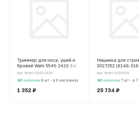
Триммер для носа, ушей и
Машинка для стри
бровей Wahl 5545-2416 Ear
3027252 (8148-316
Nose & Brow
Clip Cordless 5star
Арт. Wahl-5545-2416
Арт. Wahl-3026434
В наличии
В наличии
8 шт
-
в 6 магазинах
7 шт
-
в 7
1 352
₽
25 734
₽