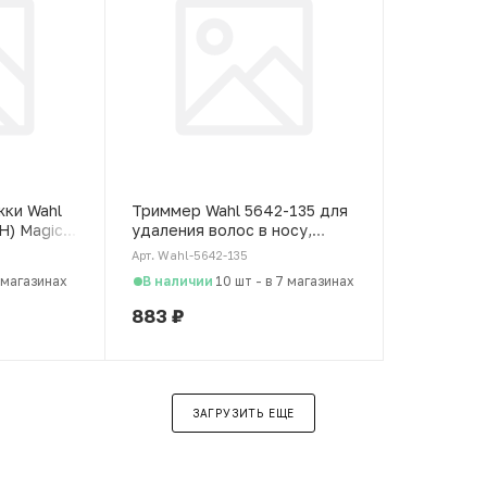
жки Wahl
Триммер Wahl 5642-135 для
H) Magic
удаления волос в носу,
 черная
чёрный
Арт. Wahl-5642-135
В наличии
 магазинах
10 шт
-
в 7 магазинах
883
₽
ЗАГРУЗИТЬ ЕЩЕ