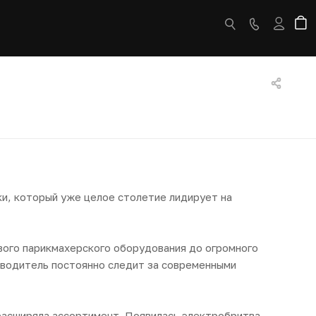
ки, который уже целое столетие лидирует на
вого парикмахерского оборудования до огромного
зводитель постоянно следит за современными
расширяла ассортимент. Появилась электробритва,