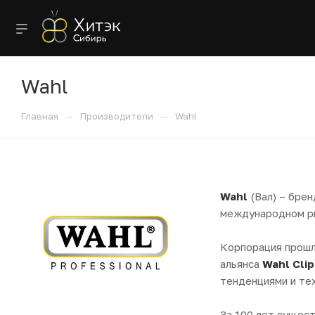
Wahl
—
—
Главная
Производители
Wahl
Wahl
(Вал) – бре
международном р
Корпорация прошл
альянса
Wahl
Cli
тенденциями и те
За 100 лет сущес