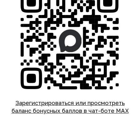
Зарегистрироваться или просмотреть
баланс бонусных баллов в чат-боте MAX