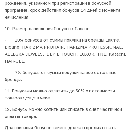
рождения, указанном при регистрации в бонусной
программе, срок действия бонусов 14 дней с момента
начисления.
10. Размер начисления бонусных баллов:
- 10% бонусов от суммы покупки на бренды Lakme,
Bioline, HARIZMA PROHAIR, HARIZMA PROFESSIONAL,
ALLEGRA JEWELS, DEPIL TOUCH, LUXOR, TNL, Katachi,
HAIROLE.
- 7% бонусов от суммы покупки на все остальные
бренды.
11. Бонусами можно оплатить до 50% от стоимости
товаров/услуг в чеке.
12. Бонусы можно копить или списать в счет частичной
оплаты товара.
Для списания бонусов клиент должен продиктовать