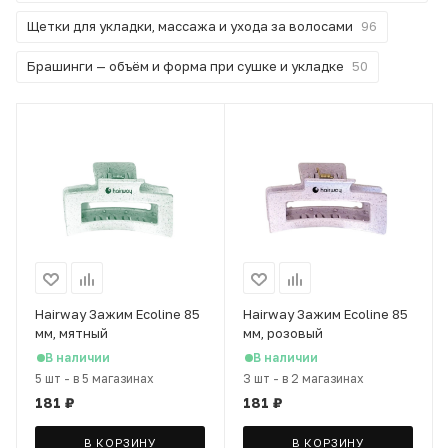
Щетки для укладки, массажа и ухода за волосами
96
Брашинги — объём и форма при сушке и укладке
50
Hairway Зажим Ecoline 85
Hairway Зажим Ecoline 85
мм, мятный
мм, розовый
В наличии
В наличии
5 шт
-
в 5 магазинах
3 шт
-
в 2 магазинах
181
₽
181
₽
В КОРЗИНУ
В КОРЗИНУ