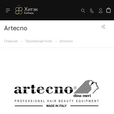
Artecno
—
—
Главная
Производители
Artecno