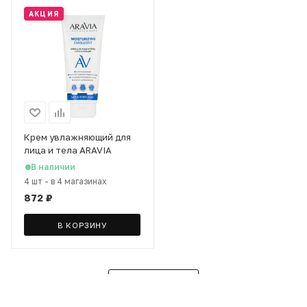
АКЦИЯ
Крем увлажняющий для
лица и тела ARAVIA
Laboratories, 200 мл
В наличии
4 шт
-
в 4 магазинах
872
₽
В КОРЗИНУ
ЗАГРУЗИТЬ ЕЩЕ