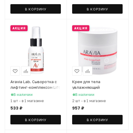
В КОРЗИНУ
В КОРЗИНУ
АКЦИЯ
АКЦИЯ
Aravia Lab. Сыворотка с
Крем для тела
лифтинг-комплексом Lift
увлажняющий
Intensive, 50 мл
лифтинговый ARAVIA
В наличии
В наличии
Organic, 300 мл
1 шт
-
в 1 магазине
2 шт
-
в 1 магазине
533
₽
957
₽
В КОРЗИНУ
В КОРЗИНУ