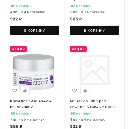
коллагеном, 200 мл
маслом лимона и виногр.
В наличии
В наличии
косточек, 210 мл
4 шт
-
в 4 магазинах
3 шт
-
в 3 магазинах
922
₽
905
₽
В КОРЗИНУ
В КОРЗИНУ
АКЦИЯ
АКЦИЯ
Крем для лица ARAVIA
МП Aravia Lab.Крем-
интенсивно
лифтинг с маслом манго
увлажняющий с
и ши Mango Lifting-Cream,
В наличии
В наличии
мочевиной, 150 мл
200 мл
7 шт
-
в 5 магазинах
4 шт
-
в 4 магазинах
886
₽
922
₽