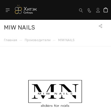
MIW NAILS
—
—
Главная
Производители
MIW NAILS