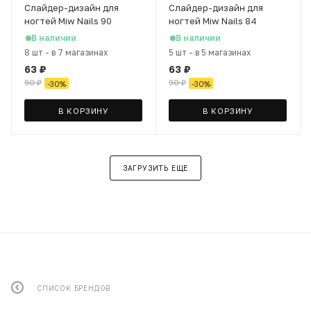
Слайдер-дизайн для
Слайдер-дизайн для
ногтей Miw Nails 90
ногтей Miw Nails 84
В наличии
В наличии
8 шт
-
в 7 магазинах
5 шт
-
в 5 магазинах
63
₽
63
₽
90
₽
90
₽
-
30
%
-
30
%
В КОРЗИНУ
В КОРЗИНУ
ЗАГРУЗИТЬ ЕЩЕ
СПИСОК БРЕНДОВ