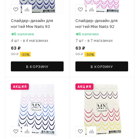
Слайдер-дизайн для
Слайдер-дизайн для
ногтей Miw Nails 93
ногтей Miw Nails 92
В наличии
В наличии
4 шт
-
в 4 магазинах
7 шт
-
в 7 магазинах
63
₽
63
₽
90
₽
90
₽
-
30
%
-
30
%
В КОРЗИНУ
В КОРЗИНУ
АКЦИЯ
АКЦИЯ