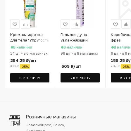
Крем-сыворотка
Гель для душа
Коробочка
для тела "Упругость
увлажняющий
фрез,
и детокс" Bisou, 200
Harizma PROhair
металлич
В наличии
В наличии
В наличи
мл
Violet Boom, 400 мл
14 шт
-
в 6 магазинах
96 шт
-
в 8 магазинах
6 шт
-
в 6 
254.25
₽
/шт
155.25
₽
609
₽
/шт
339
₽
207
₽
-
25
%
-
25
%
В КОРЗИНУ
В КОРЗИНУ
В КО
Розничные магазины
Новосибирск, Томск,
Кемерово