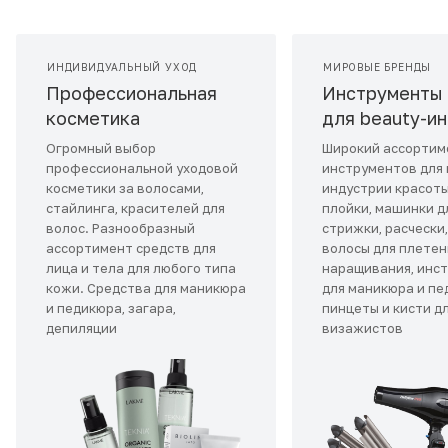
ИНДИВИДУАЛЬНЫЙ УХОД
МИРОВЫЕ БРЕНДЫ
Профессиональная
Инструменты
косметика
для beauty-и
Огромный выбор
Широкий ассортим
профессиональной уходовой
инструментов для
косметики за волосами,
индустрии красоты
стайлинга, красителей для
плойки, машинки д
волос. Разнообразный
стрижки, расчески
ассортимент средств для
волосы для плетен
лица и тела для любого типа
наращивания, инс
кожи. Средства для маникюра
для маникюра и пе
и педикюра, загара,
пинцеты и кисти д
депиляции
визажистов