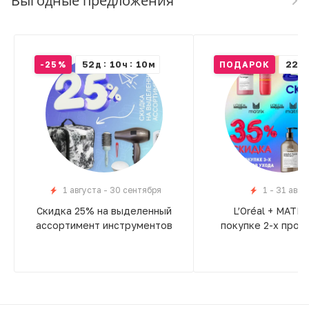
Выгодные предложения
52
10
10
22
-25%
д
ч
м
ПОДАРОК
д
1 августа - 30 сентября
1 - 31 авгу
Скидка 25% на выделенный
L’Oréal + MATRI
ассортимент инструментов
покупке 2-х проду