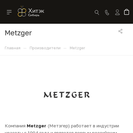
Metzger
—
—
Главная
Производители
Metzger
Компания
Metzger
(Метзгер) работает в индустрии
красоты с 1994 года и является первым российским