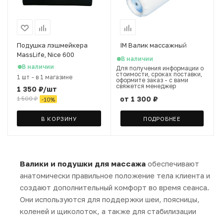
Подушка лэшмейкера
IM Валик массажный
MassLife, Nice 600
В наличии
В наличии
Для получения информации о
стоимости, сроках поставки,
1 шт
-
в 1 магазине
оформите заказ - с вами
свяжется менеджер
1 350
₽
/шт
от
1 300 ₽
1 500
₽
-
10
%
В КОРЗИНУ
ПОДРОБНЕЕ
Валики и подушки для массажа
обеспечивают
анатомически правильное положение тела клиента и
создают дополнительный комфорт во время сеанса.
Они используются для поддержки шеи, поясницы,
коленей и щиколоток, а также для стабилизации