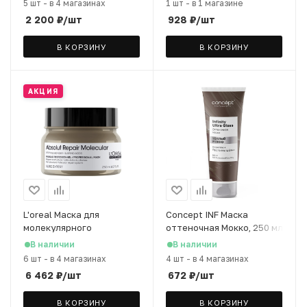
5 шт
-
в 4 магазинах
1 шт
-
в 1 магазине
2 200
₽
/шт
928
₽
/шт
В КОРЗИНУ
В КОРЗИНУ
АКЦИЯ
L'oreal Маска для
Concept INF Маска
молекулярного
оттеночная Мокко, 250 мл
восстановления волос
В наличии
В наличии
A.R. Molecular, 250 мл
6 шт
-
в 4 магазинах
4 шт
-
в 4 магазинах
6 462
₽
/шт
672
₽
/шт
В КОРЗИНУ
В КОРЗИНУ