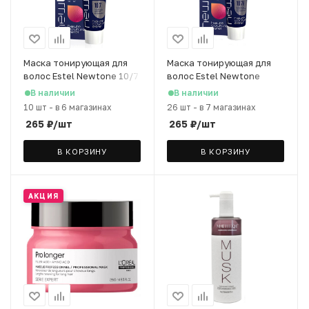
Маска тонирующая для
Маска тонирующая для
волос Estel Newtone 10/7
волос Estel Newtone
светлый блондин
10/76 светлый блондин
В наличии
В наличии
коричневый, 60 мл
коричнево-фиолетовый,
10 шт
-
в 6 магазинах
26 шт
-
в 7 магазинах
60 мл
265
₽
/шт
265
₽
/шт
В КОРЗИНУ
В КОРЗИНУ
АКЦИЯ