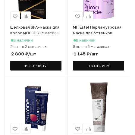
Шелковая SPA-маска для
МП Estel Перламутровая
волос MOCHEQI с маслом
маска для оттенков
семян жожоба, 500 мл
блонд PRIMA BLONDE, 300
В наличии
В наличии
мл
2 шт
-
в 2 магазинах
8 шт
-
в 6 магазинах
2 800
₽
/шт
1 145
₽
/шт
В КОРЗИНУ
В КОРЗИНУ