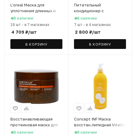
L'oreal Маска для
Питательный
уплотнения длинных и
кондиционер с
секущихся волос Pro
гидролизованным
В наличии
В наличии
Longer, 250 мл
коллагеном и экстрактом
18 шт
-
в 7 магазинах
7 шт
-
в 4 магазинах
зародышей риса, 738 мл
4 709
₽
/шт
2 800
₽
/шт
В КОРЗИНУ
В КОРЗИНУ
Восстанавливающая
Concept INF Маска
протеиновая маска для
восстан.липидная Vitality
волос MOCHEQI с
force, 500 мл
В наличии
В наличии
пантенолом, 500 мл