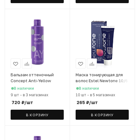
Бальзам оттеночный
Маска тонирующая для
Concept Anti-Yellow
волос Estel Newtone 10/6
Effect Пепельный блонд,
cветлый блондин
В наличии
В наличии
300 мл
фиолетовый, 60 мл
9 шт
-
в 3 магазинах
10 шт
-
в 5 магазинах
720
₽
/шт
265
₽
/шт
В КОРЗИНУ
В КОРЗИНУ