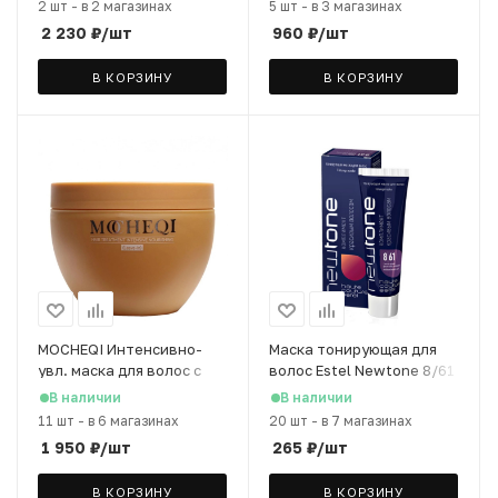
2 шт
-
в 2 магазинах
5 шт
-
в 3 магазинах
2 230
₽
/шт
960
₽
/шт
В КОРЗИНУ
В КОРЗИНУ
MOCHEQI Интенсивно-
Маска тонирующая для
увл. маска для волос с
волос Estel Newtone 8/61
коллагеном и маслом
светло-русый
В наличии
В наличии
макадамии, 250 мл
фиолетово-пепельный,
11 шт
-
в 6 магазинах
20 шт
-
в 7 магазинах
60 мл
1 950
₽
/шт
265
₽
/шт
В КОРЗИНУ
В КОРЗИНУ