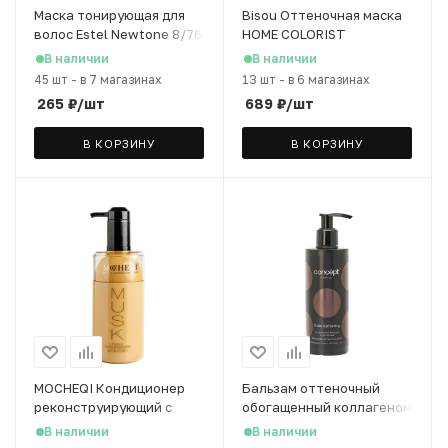
Маска тонирующая для
Bisou Оттеночная маска
волос Estel Newtone 8/76
HOME COLORIST
светло-русый коричнево-
“Шоколад”, 150 мл
В наличии
В наличии
фиолетовый, 60 мл
45 шт
-
в 7 магазинах
13 шт
-
в 6 магазинах
265
₽
/шт
689
₽
/шт
В КОРЗИНУ
В КОРЗИНУ
MOCHEQI Кондиционер
Бальзам оттеночный
реконструирующий с
обогащенный коллагеном
маслом арганы, 518 мл
Concept Frash Up
В наличии
В наличии
шоколадный, 250 мл