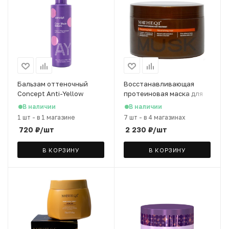
Бальзам оттеночный
Восстанавливающая
Concept Anti-Yellow
протеиновая маска для
Effect Жемчужный блонд,
волос MOCHEQI с
В наличии
В наличии
300 мл
пантенолом, 500 мл
1 шт
-
в 1 магазине
7 шт
-
в 4 магазинах
720
₽
/шт
2 230
₽
/шт
В КОРЗИНУ
В КОРЗИНУ