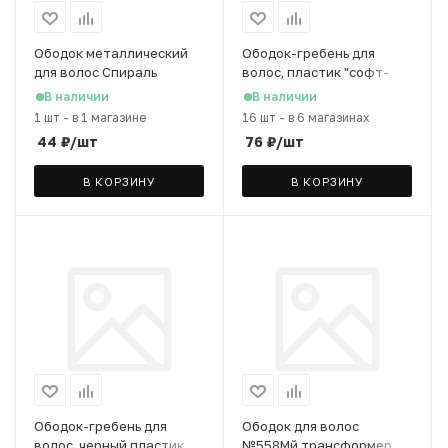
Ободок металлический
Ободок-гребень для
для волос Спираль
волос, пластик "софт-
мужской, черный
тач", цвет в ассорт-те
В наличии
В наличии
1 шт
-
в 1 магазине
16 шт
-
в 6 магазинах
44
₽
/шт
76
₽
/шт
В КОРЗИНУ
В КОРЗИНУ
Ободок-гребень для
Ободок для волос
волос, черный пластик
№558Мй трансформер