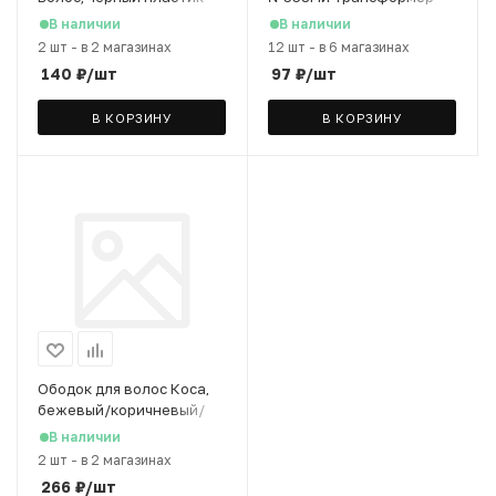
цвет бежевый
В наличии
В наличии
2 шт
-
в 2 магазинах
12 шт
-
в 6 магазинах
140
₽
/шт
97
₽
/шт
В КОРЗИНУ
В КОРЗИНУ
Ободок для волос Коса,
бежевый/коричневый/
черный
В наличии
2 шт
-
в 2 магазинах
266
₽
/шт