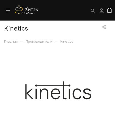
Kinetics
—
—
Главная
Производители
Kinetics