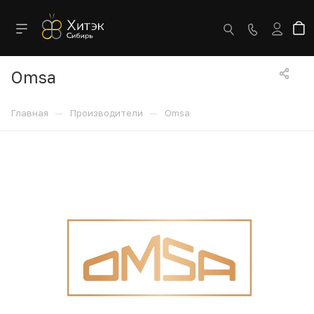
Omsa
—
—
Главная
Производители
Omsa