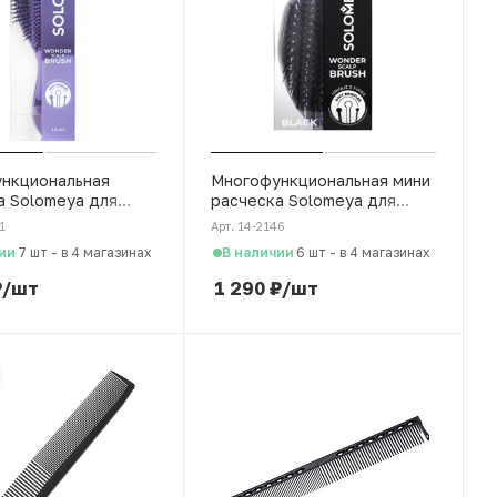
нкциональная
Многофункциональная мини
а Solomeya для
расческа Solomeya для
вания, массажа и
распутывания, массажа и
1
Арт. 14-2146
ожи головы,
мытья кожи головы, черный
ии
В наличии
7 шт
-
в 4 магазинах
6 шт
-
в 4 магазинах
₽
/шт
1 290
₽
/шт