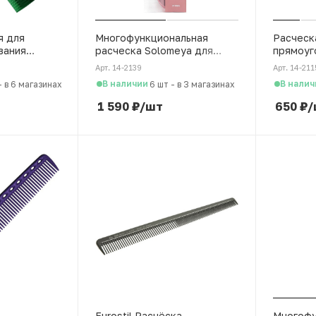
я для
Многофункциональная
Расческ
вания
расческа Solomeya для
прямоуг
распутывания, массажа и
для сух
Арт. 14-2139
Арт. 14-211
мытья кожи головы,
с арома
В наличии
В налич
-
в 6 магазинах
6 шт
-
в 3 магазинах
розовый
шокола
1 590
₽
/шт
650
₽
/
Eurostil Расчёска
Многофу