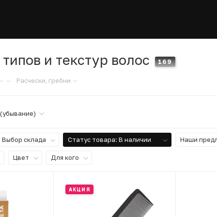
 типов и текстур волос
169
—
Расчески, гребни
 (убывание)
Выбор склада
Статус товара
: В наличии
Наши пред
Цвет
Для кого
АКЦИЯ