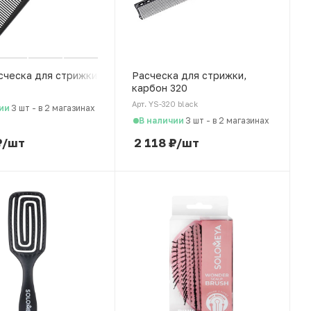
сческа для стрижки
Расческа для стрижки,
карбон 320
6
Арт. YS-320 black
ии
3 шт
-
в 2 магазинах
В наличии
3 шт
-
в 2 магазинах
₽
/шт
2 118
₽
/шт