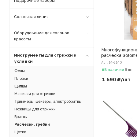
Подарочные наборы
Солнечная линия
Оборудование для салонов
красоты
Многофункцион
расческа Solom
Инструменты для стрижки и
распутывания, 
укладки
Арт. 14-2140
мытья кожи гол
В наличии
6 шт
-
Фены
золотой
1 590
₽
/шт
Плойки
Щипцы
Машинки для стрижки
Триммеры, шейверы, электробритвы
Ножницы для стрижки
Бритвы
Расчески, гребни
Щетки