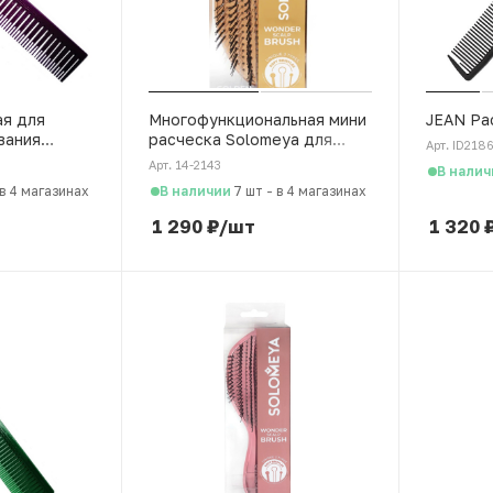
ая для
Многофункциональная мини
JEAN Ра
вания
расческа Solomeya для
Арт. ID218
распутывания, массажа и
Арт. 14-2143
В налич
мытья кожи головы,
В наличии
в 4 магазинах
7 шт
-
в 4 магазинах
золотой
1 290
₽
/шт
1 320