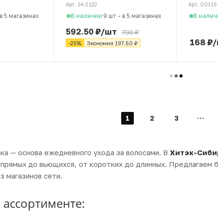
натуральной щетиной,
Арт. 14-2122
Арт. 00116
бежевая
В наличии
В налич
в 5 магазинах
9 шт
-
в 5 магазинах
592.50
₽
/шт
790
₽
168
₽
/
-
25
%
Экономия
197.50
₽
1
2
3
ка — основа ежедневного ухода за волосами. В
Хитэк-Сиби
т прямых до вьющихся, от коротких до длинных. Предлагаем
з магазинов сети.
в ассортименте: