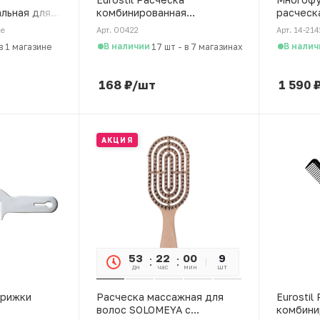
льная для
комбинированная
расческ
овая, 190
конусообразная для
распуты
le
Арт. 00422
Арт. 14-214
мужских стрижек
мытья к
В наличии
В налич
в 1 магазине
17 шт
-
в 7 магазинах
168
₽
/шт
1 590
АКЦИЯ
53
22
00
21
9
дн
час
мин
сек
шт
трижки
Расческа массажная для
Eurostil
волос SOLOMEYA с
комбини