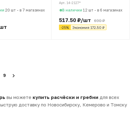
зеленая
Арт. 14-2127*
ии
В наличии
20 шт
-
в 7 магазинах
12 шт
-
в 6 магазинах
517.50
₽
/шт
690
₽
шт
-
25
%
Экономия
172.50
₽
9
рь
вы можете
купить расчёски и гребни
для всех
 быструю доставку по Новосибирску, Кемерово и Томску