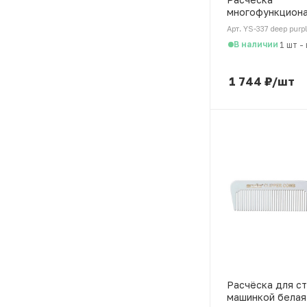
многофункциона
стрижки фиолет
Арт. YS-337 deep purp
мм
В наличии
1 шт
-
1 744
₽
/шт
Расчёска для с
машинкой белая