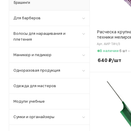
Брашинги
Для барберов
Расческа крупн
Волосы для наращивания и
техники мелиро
плетения
Airtouch
Арт. АИР ТАЧ/3
В наличии
6 шт
-
Маникюр и педикюр
640
₽
/шт
Одноразовая продукция
Одежда для мастеров
Модули учебные
Сумки и органайзеры