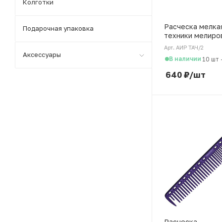
Колготки
Расческа мелка
Подарочная упаковка
техники мелиро
Airtouch
Арт. АИР ТАЧ/2
Аксессуары
В наличии
10 шт
640
₽
/шт
Расческа