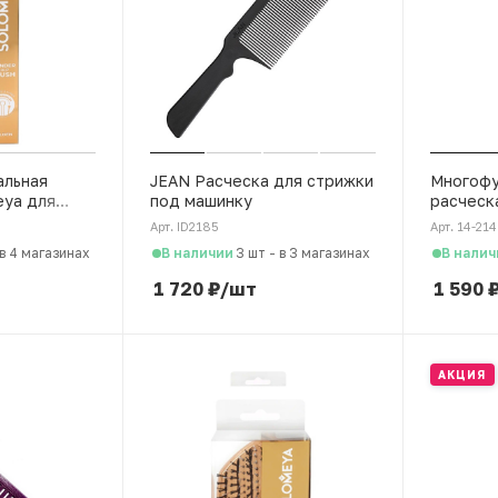
альная
JEAN Расческа для стрижки
Многофу
eya для
под машинку
расческ
массажа и
распуты
Арт. ID2185
Арт. 14-214
овы,
мытья к
В наличии
В налич
в 4 магазинах
3 шт
-
в 3 магазинах
лиловый
1 720
₽
/шт
1 590
АКЦИЯ