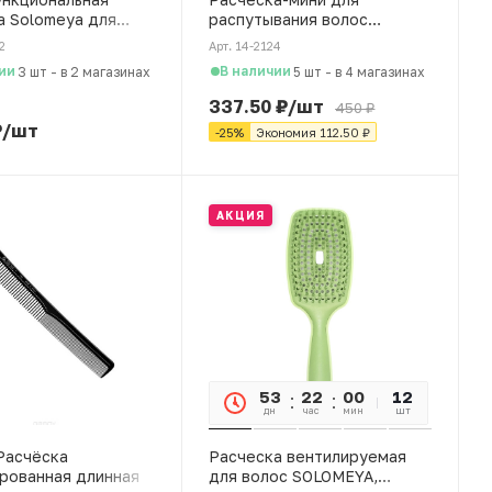
а Solomeya для
распутывания волос
вания, массажа и
SOLOMEYA в форме
2
Арт. 14-2124
ожи головы, черный
леденца, розовая
ии
В наличии
3 шт
-
в 2 магазинах
5 шт
-
в 4 магазинах
337.50
₽
/шт
450
₽
₽
/шт
-
25
%
Экономия
112.50
₽
АКЦИЯ
53
22
00
21
12
дн
час
мин
сек
шт
 Расчёска
Расческа вентилируемая
рованная длинная
для волос SOLOMEYA,