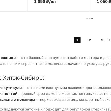
1 050
₽
/шт
1 050
1
2
3
ножницы
— это базовый инструмент в работе мастера и для
ать ногти и справляться с мелкими задачами по уходу за рука
е Хитэк-Сибирь:
я кутикулы
— с тонкими изогнутыми лезвиями для ювелирно
я ногтей
— ровный срез даже на жёстких ногтевых пластина
нальные ножницы
— нержавеющая сталь, комфортный захва
ко поддаются заточке и подходят для регулярной стерилизац