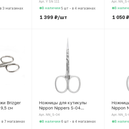
Арт. Y SN 111
Арт. NN_S-
В наличии
В налич
в 3 магазинах
5 шт
-
в 4 магазинах
1 399
₽
/шт
1 050
жи Brizger
Ножницы для кутикулы
Ножницы
 9,5 см
Nippon Nippers S-04
Nippon N
японская сталь, 99 мм
японская
Арт. NN_S-04
Арт. NN_S-
В наличии
В налич
-
в 7 магазинах
6 шт
-
в 4 магазинах