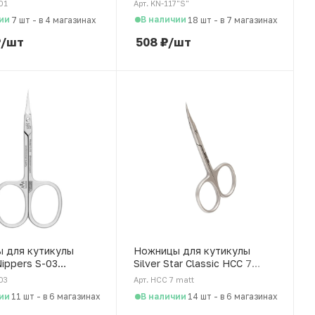
01
Арт. KN-117"S"
ии
В наличии
7 шт
-
в 4 магазинах
18 шт
-
в 7 магазинах
₽
/шт
508
₽
/шт
 для кутикулы
Ножницы для кутикулы
ippers S-03
Silver Star Classic НСС 7
 сталь, 90 мм
Matt, тонкие укороченные
03
Арт. НСС 7 matt
лезвия, матовое покрытие
ии
В наличии
11 шт
-
в 6 магазинах
14 шт
-
в 6 магазинах