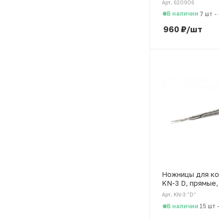
Арт. 620906
0906
В наличии
7 шт
-
960
₽
/шт
Ножницы для ко
KN-3 D, прямые,
Арт. KN-3 "D"
В наличии
15 шт