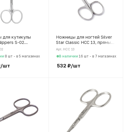
 для кутикулы
Ножницы для ногтей Silver
ippers S-02
Star Classic НСС 13, прямые
 сталь, 107 мм
лезвия, безопасные
02
Арт. НСС 13
ии
В наличии
8 шт
-
в 5 магазинах
16 шт
-
в 7 магазинах
₽
/шт
532
₽
/шт