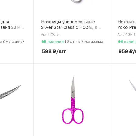
 для
Ножницы универсальные
Ножницы
езвия 23 мм,
Silver Star Classic НСС 8, для
Yoko Pr
ка, ND-
кожи и ногтей
японская
Арт. НСС 8
Арт. Y SN 
В наличии
В налич
в 3 магазинах
16 шт
-
в 7 магазинах
598
₽
/шт
959
₽
/