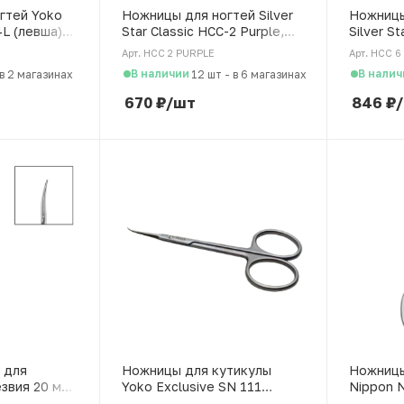
гтей Yoko
Ножницы для ногтей Silver
Ножницы
4L (левша)
Star Classic HCC-2 Purple,
Silver St
 9 см
изогнутые лезвия,
длинные
Арт. НСС 2 PURPLE
Арт. НСС 6 
пурпурное покрытие
В наличии
В налич
в 2 магазинах
12 шт
-
в 6 магазинах
670
₽
/шт
846
₽
 для
Ножницы для кутикулы
Ножницы
езвия 20 мм,
Yoko Exclusive SN 111
Nippon N
ка, ND-
японская сталь, 10,5 см
японская