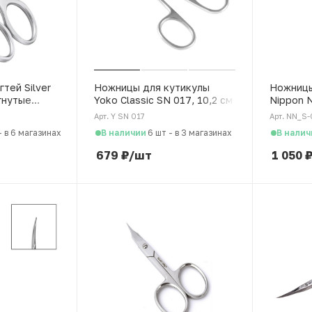
тей Silver
Ножницы для кутикулы
Ножницы
огнутые
Yoko Classic SN 017, 10,2 см
Nippon N
японская
Арт. Y SN 017
Арт. NN_S-
В наличии
В налич
-
в 6 магазинах
6 шт
-
в 3 магазинах
679
₽
/шт
1 050