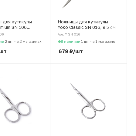
 для кутикулы
Ножницы для кутикулы
emium SN 106
Yoko Classic SN 016, 9,5 см
 сталь, 9,9 см
106
Арт. Y SN 016
ии
В наличии
2 шт
-
в 2 магазинах
1 шт
-
в 1 магазине
шт
679
₽
/шт