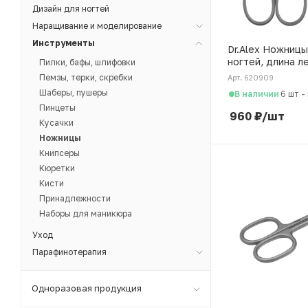
Дизайн для ногтей
Наращивание и моделирование
Инструменты
Dr.Alex Ножницы
ногтей, длина л
Пилки, бафы, шлифовки
студийная заточ
Пемзы, терки, скребки
Арт. 620909
0909
Шаберы, пушеры
В наличии
6 шт
-
Пинцеты
960
₽
/шт
Кусачки
Ножницы
Книпсеры
Кюретки
Кисти
Принадлежности
Наборы для маникюра
Уход
Парафинотерапия
Одноразовая продукция