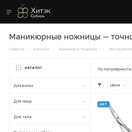
Маникюрные ножницы — точнос
—
—
—
Главная
Каталог
Маникюр и педикюр
Инструмен
КАТАЛОГ
По популярности
Цена
Для волос
Для лица
ХИТ
Для тела