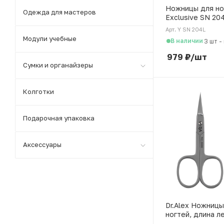
Ножницы для но
Одежда для мастеров
Exclusive SN 20
японская сталь,
Арт. Y SN 204L
Модули учебные
В наличии
3 шт
-
979
₽
/шт
Сумки и органайзеры
Колготки
Подарочная упаковка
Аксессуары
Dr.Alex Ножницы
ногтей, длина л
студийная заточ