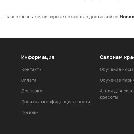
— качественные маникюрные ножницы с доставкой по
Новос
Информация
Салонам кра
Контакты
Обучение косм
Оплата
Обучение пари
Доставка
Акции для сал
красоты
Политика конфиденциальности
Помощь