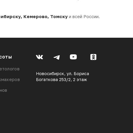
ибирску, Кемерово, Томску
и всей России.
соты
етологов
Новосибирск, ул. Бориса
кмахеров
Богаткова 253/2, 2 этаж
онов