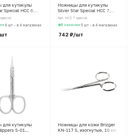
 для кутикулы
Ножницы для кутикулы
ar Special НСС 6,
Silver Star Special НСС 7,
 тонкие лезвия
тонкие укороченные лезвия
special
Арт. НСС 7 special
ии
В наличии
6 шт
-
в 4 магазинах
5 шт
-
в 4 магазинах
/шт
742
₽
/шт
 для кутикулы
Ножницы для кожи Brizger
ippers S-01
KN-117 S, изогнутые, 10 см
 сталь, 96 мм