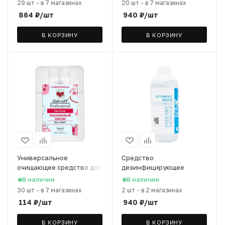
29 шт
-
в 7 магазинах
20 шт
-
в 7 магазинах
864
₽
/шт
940
₽
/шт
В КОРЗИНУ
В КОРЗИНУ
Универсальное
Средство
очищающее средство для
дезинфицирующее
рук и ногтей Gel-Off
Оптимакс с моющим
В наличии
В наличии
Professional малиновый
эффектом, 1000 мл
30 шт
-
в 7 магазинах
2 шт
-
в 2 магазинах
смузи, 20 мл
114
₽
/шт
940
₽
/шт
В КОРЗИНУ
В КОРЗИНУ