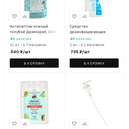
Антисептик кожный
Средство
голубой Дезискраб, 1000
дезинфицирующее
мл
Оптимакс с колпачком,
В наличии
В наличии
1000 мл
21 шт
-
в 7 магазинах
2 шт
-
в 2 магазинах
540
₽
/шт
735
₽
/шт
В КОРЗИНУ
В КОРЗИНУ