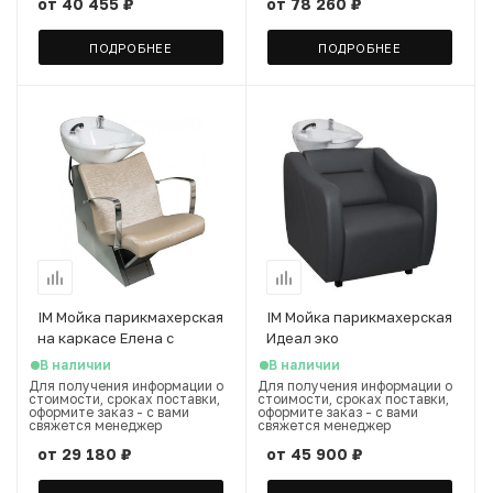
от
40 455 ₽
от
78 260 ₽
ПОДРОБНЕЕ
ПОДРОБНЕЕ
IM Мойка парикмахерская
IM Мойка парикмахерская
на каркасе Елена с
Идеал эко
креслом на выбор
В наличии
В наличии
Для получения информации о
Для получения информации о
стоимости, сроках поставки,
стоимости, сроках поставки,
оформите заказ - с вами
оформите заказ - с вами
свяжется менеджер
свяжется менеджер
от
29 180 ₽
от
45 900 ₽