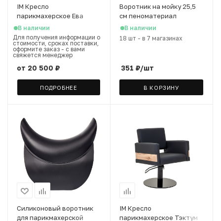
IM Кресло
Воротник на мойку 25,5
парикмахерское Ева
см пеноматериал
(насадка), 1 шт
В наличии
В наличии
Для получения информации о
18 шт
-
в 7 магазинах
стоимости, сроках поставки,
оформите заказ - с вами
свяжется менеджер
от
20 500 ₽
351
₽
/шт
ПОДРОБНЕЕ
В КОРЗИНУ
Силиконовый воротник
IM Кресло
для парикмахерской
парикмахерское Тэктум