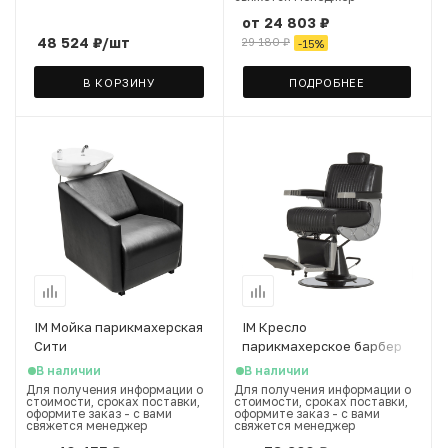
от
24 803 ₽
48 524
₽
/шт
29 180 ₽
-
15
%
В КОРЗИНУ
ПОДРОБНЕЕ
IM Мойка парикмахерская
IM Кресло
Сити
парикмахерское барбер
Челленджер
В наличии
В наличии
Для получения информации о
Для получения информации о
стоимости, сроках поставки,
стоимости, сроках поставки,
оформите заказ - с вами
оформите заказ - с вами
свяжется менеджер
свяжется менеджер