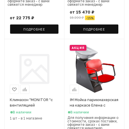
оформите заказ - с вами
оформите заказ - с вами
свяжется менеджер
свяжется менеджер
от
15 470 ₽
от
22 775 ₽
18 200 ₽
-
15
%
ПОДРОБНЕЕ
ПОДРОБНЕЕ
АКЦИЯ
Климазон "MONITOR "с
IM Мойка парикмахерская
вентиляцией
на каркасе Елена с
креслом Контакт Имидж
В наличии
В наличии
Мастер, красный 3022
Для получения информации о
1 шт
-
в 1 магазине
стоимости, сроках поставки,
оформите заказ - с вами
свяжется менеджер