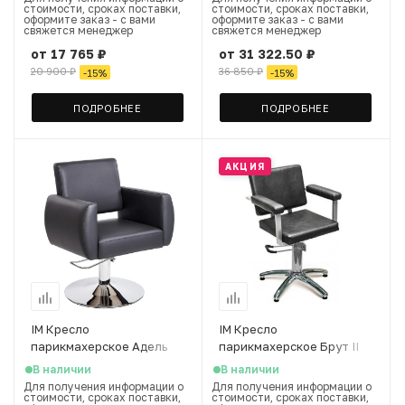
стоимости, сроках поставки,
стоимости, сроках поставки,
оформите заказ - с вами
оформите заказ - с вами
свяжется менеджер
свяжется менеджер
от
17 765 ₽
от
31 322.50 ₽
20 900 ₽
36 850 ₽
-
15
%
-
15
%
ПОДРОБНЕЕ
ПОДРОБНЕЕ
АКЦИЯ
IM Кресло
IM Кресло
парикмахерское Адель
парикмахерское Брут II
Имидж Мастер
В наличии
В наличии
Для получения информации о
Для получения информации о
стоимости, сроках поставки,
стоимости, сроках поставки,