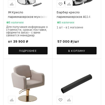
IM Кресло
Барбер кресло
парикмахерское мужское
парикмахерское А114
Статус
FRINGE
В наличии
В наличии
Для получения информации о
1 шт
-
в 1 магазине
стоимости, сроках поставки,
оформите заказ - с вами
свяжется менеджер
от
39 900 ₽
57 000
₽
/шт
ПОДРОБНЕЕ
В КОРЗИНУ