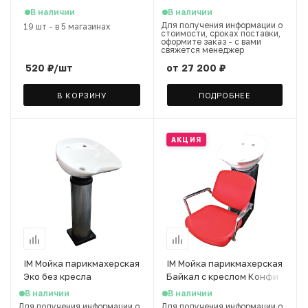
раковины с присосками,
В наличии
В наличии
черный
Для получения информации о
19 шт
-
в 5 магазинах
стоимости, сроках поставки,
оформите заказ - с вами
свяжется менеджер
520
₽
/шт
от
27 200 ₽
В КОРЗИНУ
ПОДРОБНЕЕ
АКЦИЯ
IM Мойка парикмахерская
IM Мойка парикмахерская
Эко без кресла
Байкал с креслом Конфи
В наличии
В наличии
Для получения информации о
Для получения информации о