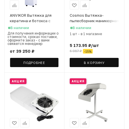
ANVIKOR Вытяжка для
Cosmos Вытяжка-
кератина и ботокса с
пылесборник маникюрная
лампой VC-AIR-5
(настольный) N1Gray, 60
В наличии
В наличии
W, 2 мешка в комплекте
Для получения информации о
1 шт
-
в 1 магазине
стоимости, сроках поставки,
оформите заказ - с вами
свяжется менеджер
5 173.95
₽
/шт
от
39 250 ₽
6 087
₽
-
15
%
ПОДРОБНЕЕ
В КОРЗИНУ
АКЦИЯ
АКЦИЯ