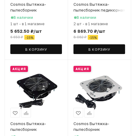
Cosmos Вытяжка-
Cosmos Вытяжка-
пылесборник
пылесборник педикюрная
(встраиваемый) PRO
на стойке PS1White/W
В наличии
В наличии
V1White, 60 W, 50*21*13
белый, 2 мешка в
1 шт
-
в 1 магазине
2 шт
-
в 1 магазине
см, 2 мешка в комплекте
комплекте
5 652.50
₽
/шт
6 869.70
₽
/шт
6 650
₽
8 082
₽
-
15
%
-
15
%
В КОРЗИНУ
В КОРЗИНУ
АКЦИЯ
АКЦИЯ
Cosmos Вытяжка-
Cosmos Вытяжка-
пылесборник
пылесборник
(встраиваемый) V2Black,
(встраиваемый) V2White,