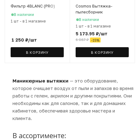
Фильтр 4BLANC (PRO)
Cosmos Вытяжка-
пылесборник
В наличии
(встраиваемый) V2Gray,
В наличии
1 шт
-
в 1 магазине
60 W, 20*20 см, 2 мешка в
1 шт
-
в 1 магазине
комплекте
5 173.95
₽
/шт
1 250
₽
/шт
6 087
₽
-
15
%
В КОРЗИНУ
В КОРЗИНУ
Маникюрные вытяжки
— это оборудование,
которое очищает воздух от пыли и запахов во время
работы с гелем, акрилом и другими покрытиями. Они
необходимы как для салонов, так и для домашних
кабинетов, обеспечивая здоровье мастера и
клиента.
В ассортименте: