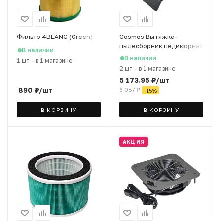
Фильтр 4BLANC (Green)
Cosmos Вытяжка-
пылесборник педикюрная
В наличии
P1Black, 60 W, 2 мешка в
В наличии
1 шт
-
в 1 магазине
комплекте
2 шт
-
в 1 магазине
5 173.95
₽
/шт
890
₽
/шт
6 087
₽
-
15
%
В КОРЗИНУ
В КОРЗИНУ
АКЦИЯ