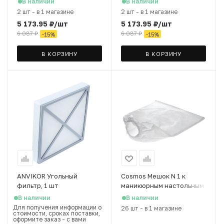
В наличии
В наличии
60 W, 20*20 см, 2 мешка в
60 W, 20*20 см, 2 мешка в
2 шт
-
в 1 магазине
2 шт
-
в 1 магазине
комплекте
комплекте
5 173.95
₽
/шт
5 173.95
₽
/шт
6 087
₽
6 087
₽
-
15
%
-
15
%
В КОРЗИНУ
В КОРЗИНУ
ANVIKOR Угольный
Cosmos Мешок N 1 к
фильтр, 1 шт
маникюрным настольным
вытяжкам (мал.), 30*30
В наличии
В наличии
см
Для получения информации о
26 шт
-
в 1 магазине
стоимости, сроках поставки,
оформите заказ - с вами