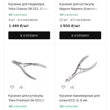
Кусачки для педикюра
Кусачки для кутикулы
Yoko Classic SK 011, 15 мм
Nippon Nippers Standart
NS-04S-4 японская сталь,
В наличии
В наличии
4 мм
4 шт
-
в 4 магазинах
10 шт
-
в 6 магазинах
1 469
₽
/шт
1 500
₽
/шт
В КОРЗИНУ
В КОРЗИНУ
Кусачки для кутикулы
Кусачки маникюрные для
Yoko Premium SK 033/9
кожи КСС-6, 6 мм
японская сталь, 9 мм
В наличии
В наличии