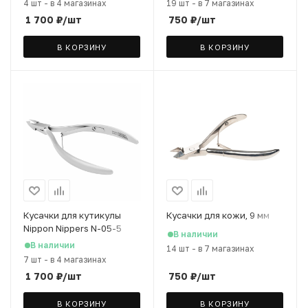
4 шт
-
в 4 магазинах
19 шт
-
в 7 магазинах
1 700
₽
/шт
750
₽
/шт
В КОРЗИНУ
В КОРЗИНУ
Кусачки для кутикулы
Кусачки для кожи, 9 мм
Nippon Nippers N-05-5
В наличии
японская сталь, 5 мм
В наличии
14 шт
-
в 7 магазинах
7 шт
-
в 4 магазинах
1 700
₽
/шт
750
₽
/шт
В КОРЗИНУ
В КОРЗИНУ