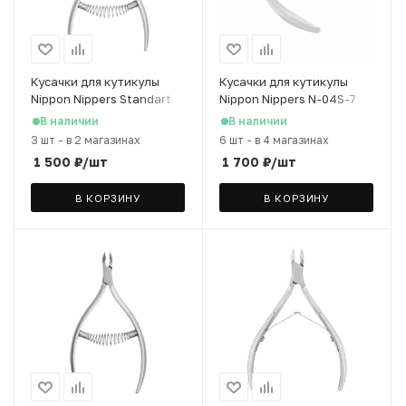
Кусачки для кутикулы
Кусачки для кутикулы
Nippon Nippers Standart
Nippon Nippers N-04S-7
NS-04S-6 японская сталь,
японская сталь, 7 мм
В наличии
В наличии
6 мм
3 шт
-
в 2 магазинах
6 шт
-
в 4 магазинах
1 500
₽
/шт
1 700
₽
/шт
В КОРЗИНУ
В КОРЗИНУ