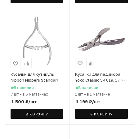
Кусачки для кутикулы
Кусачки для педикюра
Nippon Nippers Standart
Yoko Classic SK 019, 17 мм
NS-02S-6 японская сталь,
В наличии
В наличии
6 мм
7 шт
-
в 6 магазинах
1 шт
-
в 1 магазине
1 500
₽
/шт
1 199
₽
/шт
В КОРЗИНУ
В КОРЗИНУ