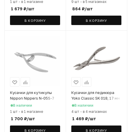
1 шт
-
в 1 магазине
9 шт
-
в 5 магазинах
1 679
₽
/шт
864
₽
/шт
В КОРЗИНУ
В КОРЗИНУ
Кусачки для кутикулы
Кусачки для педикюра
Nippon Nippers N-05S-7
Yoko Classic SK 018, 17 мм
японская сталь, 7 мм
В наличии
В наличии
1 шт
-
в 1 магазине
4 шт
-
в 4 магазинах
1 700
₽
/шт
1 469
₽
/шт
В КОРЗИНУ
В КОРЗИНУ