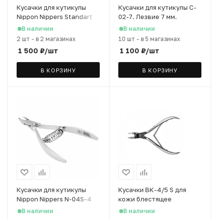
Кусачки для кутикулы
Кусачки для кутикулы C-
Nippon Nippers Standart
02-7. Лезвие 7 мм.
NS-05S-6 японская сталь,
Двойная пружина. Ручная
В наличии
В наличии
6 мм
заточка.
2 шт
-
в 2 магазинах
10 шт
-
в 5 магазинах
1 500
₽
/шт
1 100
₽
/шт
В КОРЗИНУ
В КОРЗИНУ
Кусачки для кутикулы
Кусачки ВК-4/5 S для
Nippon Nippers N-04S-4
кожи блестящее
японская сталь, 4 мм
покрытие, 5 мм
В наличии
В наличии