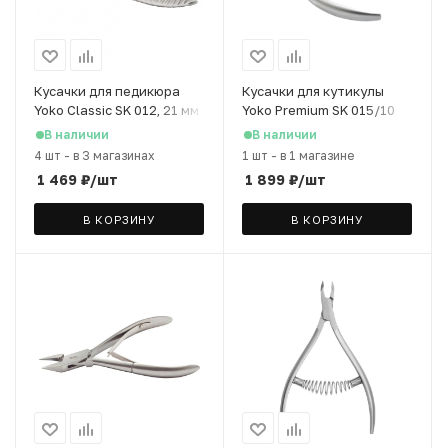
Кусачки для педикюра
Кусачки для кутикулы
Yoko Classic SK 012, 21 мм
Yoko Premium SK 015/10
японская сталь, 10 мм
В наличии
В наличии
4 шт
-
в 3 магазинах
1 шт
-
в 1 магазине
1 469
₽
/шт
1 899
₽
/шт
В КОРЗИНУ
В КОРЗИНУ