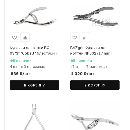
Кусачки для кожи ВC-
BriZger Кусачки для
03"S" "Cobalt" блестящее
ногтей NP002 (17 mm),
покрытие, 7 мм
матовое покрытие
В наличии
В наличии
4 шт
-
в 3 магазинах
17 шт
-
в 7 магазинах
939
₽
/шт
1 320
₽
/шт
В КОРЗИНУ
В КОРЗИНУ