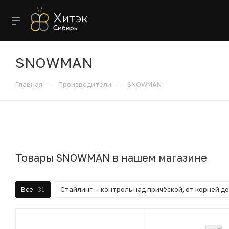
SNOWMAN
—
—
Главная
Производители
SNOWMAN
Товары SNOWMAN в нашем магазине
Все
31
Стайлинг — контроль над причёской, от корней д