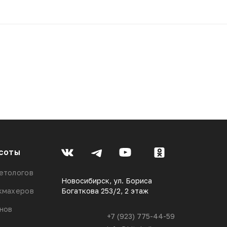
соты
етологов
Новосибирск, ул. Бориса
кмахеров
Богаткова 253/2, 2 этаж
онов
+7 (923) 775-44-59