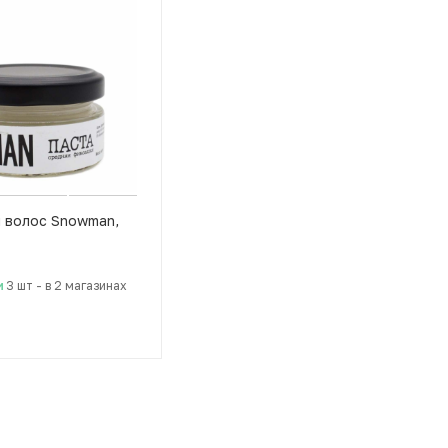
я волос Snowman,
и
3 шт
-
в 2 магазинах