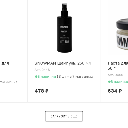
 для
SNOWMAN Шампунь, 250 мл
Паста дл
50 г
Арт. 0448
Арт. 0066
В наличии
13 шт
-
в 7 магазинах
В наличи
 магазинах
478
₽
634
₽
ЗАГРУЗИТЬ ЕЩЕ