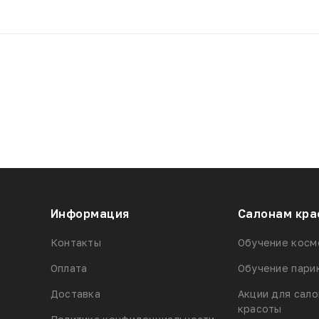
Информация
Салонам кра
Контакты
Обучение косм
Оплата
Обучение пари
Доставка
Акции для сал
красоты