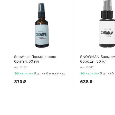
Snowman Лосьон после
SNOWMAN Бальзам
бритья, 50 мл
бороды, 50 мл
Арт. 0165
Арт. 0042
В наличии
В наличии
8 шт
-
в 6 магазинах
6 шт
-
в 5
370
₽
638
₽