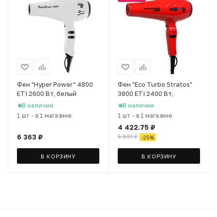
Фен "Hyper Power" 4800
Фен "Eco Turbo Stratos"
ETI 2600 Вт, белый
3800 ETI 2400 Вт,
красный
В наличии
В наличии
1 шт
-
в 1 магазине
1 шт
-
в 1 магазине
4 422.75
₽
6 363
₽
5 897
₽
-
25
%
В КОРЗИНУ
В КОРЗИНУ