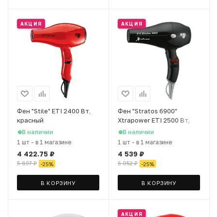
АКЦИЯ
АКЦИЯ
Фен "Stile" ETI 2400 Вт,
Фен "Stratos 6900"
красный
Xtrapower ETI 2500 Вт,
чёрный
В наличии
В наличии
1 шт
-
в 1 магазине
1 шт
-
в 1 магазине
4 422.75
₽
4 539
₽
5 897
₽
6 052
₽
-
25
%
-
25
%
В КОРЗИНУ
В КОРЗИНУ
АКЦИЯ