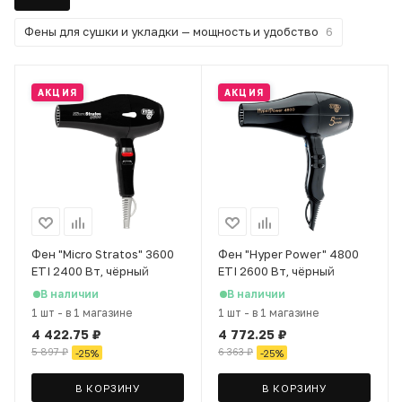
Фены для сушки и укладки — мощность и удобство
6
АКЦИЯ
АКЦИЯ
Фен "Micro Stratos" 3600
Фен "Hyper Power" 4800
ETI 2400 Вт, чёрный
ETI 2600 Вт, чёрный
В наличии
В наличии
1 шт
-
в 1 магазине
1 шт
-
в 1 магазине
4 422.75
₽
4 772.25
₽
5 897
₽
6 363
₽
-
25
%
-
25
%
В КОРЗИНУ
В КОРЗИНУ