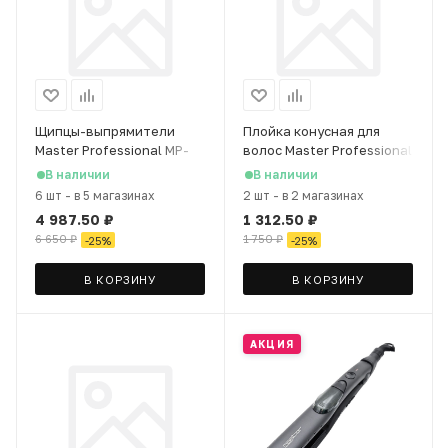
Щипцы-выпрямители
Плойка конусная для
Master Professional MP-
волос Master Professional
120
MP-010
В наличии
В наличии
6 шт
-
в 5 магазинах
2 шт
-
в 2 магазинах
4 987.50
₽
1 312.50
₽
6 650
₽
1 750
₽
-
25
%
-
25
%
В КОРЗИНУ
В КОРЗИНУ
АКЦИЯ