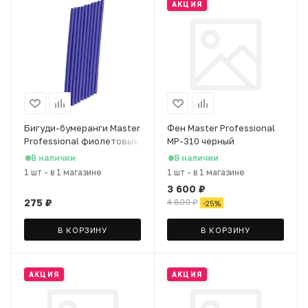
АКЦИЯ
Бигуди-бумеранги Master
Фен Master Professional
Professional фиолетовые
MP-310 черный
8х240мм, 10 шт
В наличии
В наличии
1 шт
-
в 1 магазине
1 шт
-
в 1 магазине
3 600
₽
275
₽
4 800
₽
-
25
%
В КОРЗИНУ
В КОРЗИНУ
АКЦИЯ
АКЦИЯ