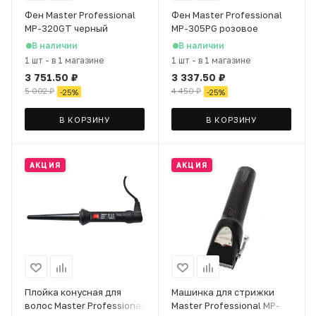
Фен Master Professional
Фен Master Professional
MP-320GT черный
MP-305PG розовое
золото
В наличии
В наличии
1 шт
-
в 1 магазине
1 шт
-
в 1 магазине
3 751.50
₽
3 337.50
₽
5 002
₽
4 450
₽
-
25
%
-
25
%
В КОРЗИНУ
В КОРЗИНУ
АКЦИЯ
АКЦИЯ
Плойка конусная для
Машинка для стрижки
волос Master Professional
Master Professional MP-