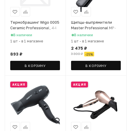
Термобрашинг Wigo 0005
Щипцы-выпрямители
Ceramic Professional, 44
Master Professional MP-
мм
105
В наличии
В наличии
1 шт
-
в 1 магазине
1 шт
-
в 1 магазине
2 475
₽
893
₽
3 300
₽
-
25
%
В КОРЗИНУ
В КОРЗИНУ
АКЦИЯ
АКЦИЯ