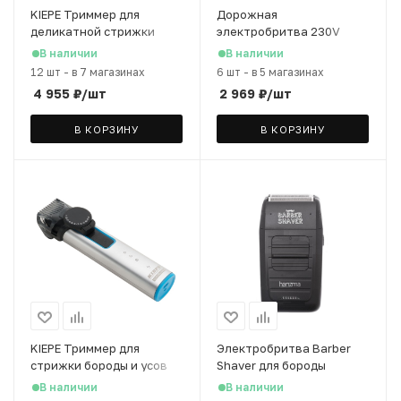
KIEPE Триммер для
Дорожная
деликатной стрижки
электробритва 230V
50Hz
В наличии
В наличии
12 шт
-
в 7 магазинах
6 шт
-
в 5 магазинах
4 955
₽
/шт
2 969
₽
/шт
В КОРЗИНУ
В КОРЗИНУ
KIEPE Триммер для
Электробритва Barber
стрижки бороды и усов
Shaver для бороды
(шейвер)
В наличии
В наличии