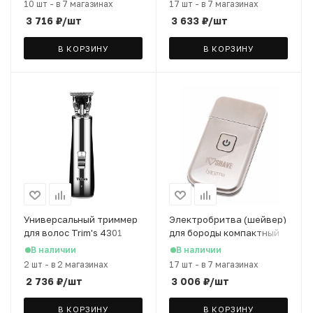
10 шт
-
в 7 магазинах
17 шт
-
в 7 магазинах
3 716
₽
/шт
3 633
₽
/шт
В КОРЗИНУ
В КОРЗИНУ
Универсальный триммер
Электробритва (шейвер)
для волос Trim's 4301
для бороды компактный
В наличии
В наличии
2 шт
-
в 2 магазинах
17 шт
-
в 7 магазинах
2 736
₽
/шт
3 006
₽
/шт
В КОРЗИНУ
В КОРЗИНУ