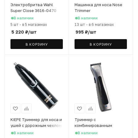
Электробритва Wahl
Машинка для носа Nose
Super Close 3616-0470
Trimmer
В наличии
В наличии
5 шт
-
в 5 магазинах
13 шт
-
в 6 магазинах
5 220
₽
/шт
995
₽
/шт
В КОРЗИНУ
В КОРЗИНУ
KIEPE Триммер для носа и
Триммер с
ушей с дорожным чехлом
комбинированным
питанием Beret
В наличии
В наличии
ProLithium