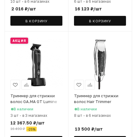
10 шт
-
в 6 магазинах
6 шт
-
в 6 магазинах
2 016
₽
/шт
16 123
₽
/шт
В КОРЗИНУ
В КОРЗИНУ
АКЦИЯ
Триммер для стрижки
Триммер для стрижки
волос GA.MA GT Lumine
волос Hair Trimmer
Hyper-RO
Detailer Black, черный
В наличии
В наличии
3 шт
-
в 3 магазинах
8 шт
-
в 6 магазинах
12 367.50
₽
/шт
13 500
₽
/шт
16 490
₽
-
25
%