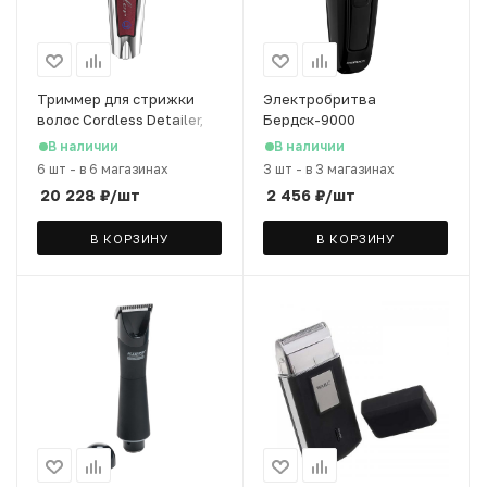
Триммер для стрижки
Электробритва
волос Cordless Detailer,
Бердск-9000
беспроводной
В наличии
В наличии
6 шт
-
в 6 магазинах
3 шт
-
в 3 магазинах
20 228
₽
/шт
2 456
₽
/шт
В КОРЗИНУ
В КОРЗИНУ