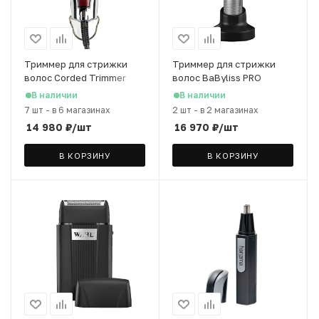
Триммер для стрижки
Триммер для стрижки
волос Corded Trimmer
волос BaByliss PRO
Wide Detailer
FX7880E
В наличии
В наличии
7 шт
-
в 6 магазинах
2 шт
-
в 2 магазинах
14 980
₽
/шт
16 970
₽
/шт
В КОРЗИНУ
В КОРЗИНУ