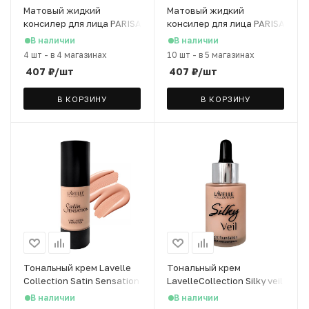
Матовый жидкий
Матовый жидкий
консилер для лица PARISA
консилер для лица PARISA
Base 4U т.02 бежево-
Base 4U т.03
В наличии
В наличии
натуральный, 8 мл
натуральный, 8 мл
4 шт
-
в 4 магазинах
10 шт
-
в 5 магазинах
407
₽
/шт
407
₽
/шт
В КОРЗИНУ
В КОРЗИНУ
Тональный крем Lavelle
Тональный крем
Collection Satin Sensation
LavelleCollection Silky veil
т.03 бежево-розовый, 30
тон 06 легкий загар, 30
В наличии
В наличии
мл
мл