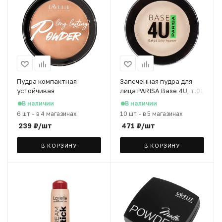
Пудра компактная
Запеченная пудра для
устойчивая
лица PARISA Base 4U, т.01
LavelleCollection Powder
Light Beige, 13 г
В наличии
В наличии
тон 04 бежевый, 10 г
6 шт
-
в 4 магазинах
10 шт
-
в 5 магазинах
239
₽
/шт
471
₽
/шт
В КОРЗИНУ
В КОРЗИНУ