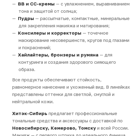
BB и CC-кремы
— с увлажнением, выравниванием
тона и защитой от солнца;
Пудры
— рассыпчатые, компактные, минеральные
для закрепления макияжа и матирования;
Консилеры и корректоры
— точечное
маскирование несовершенств, кругов под глазами
и покраснений;
Хайлайтеры, бронзеры и румяна
— для
контуринга и создания здорового сияющего
образа.
Все продукты обеспечивают стойкость,
равномерное нанесение и ухоженный вид. В линейках
представлены оттенки для светлой, смуглой и
нейтральной кожи.
Хитэк-Сибирь
предлагает профессиональные
тональные средства и аксессуары с доставкой по
Новосибирску, Кемерово, Томску
и всей России.
Макияж — с первого штриха до идеального финиша.