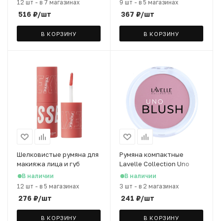
12 шт
-
в 7 магазинах
9 шт
-
в 5 магазинах
516
₽
/шт
367
₽
/шт
В КОРЗИНУ
В КОРЗИНУ
Шелковистые румяна для
Румяна компактные
макияжа лица и губ
Lavelle Collection Uno
PARISA Cheeky Kisses
Blush, т. 03
В наличии
В наличии
т.09, 3,5 мл
12 шт
-
в 5 магазинах
3 шт
-
в 2 магазинах
276
₽
/шт
241
₽
/шт
В КОРЗИНУ
В КОРЗИНУ