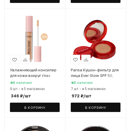
Увлажняющий консилер
Parisa Кушон-фильтр для
для кожи вокруг глаз
лица Ever Glow SPF 50,
PARISA Silky Touch т.204,
PFC-109, тон 402 Light
В наличии
В наличии
4 мл
Nude
9 шт
-
в 5 магазинах
7 шт
-
в 5 магазинах
346
₽
/шт
972
₽
/шт
В КОРЗИНУ
В КОРЗИНУ