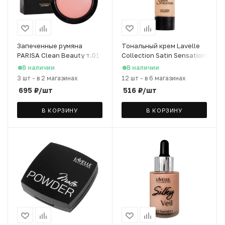
Запеченные румяна
Тональный крем Lavelle
PARISA Clean Beauty т.01
Collection Satin Sensation
т.06 легкий загар, 30 мл
В наличии
В наличии
3 шт
-
в 2 магазинах
12 шт
-
в 6 магазинах
695
₽
/шт
516
₽
/шт
В КОРЗИНУ
В КОРЗИНУ