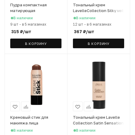
Пудра компактная
Тональный крем
матирующая
LavelleCollection Silky veil
LavelleCollection Powder
тон 07 миндальный, 30 мл
В наличии
В наличии
Matte тон 03 натурально-
9 шт
-
в 5 магазинах
12 шт
-
в 6 магазинах
бежевый, 8 г
315
₽
/шт
367
₽
/шт
В КОРЗИНУ
В КОРЗИНУ
Кремовый стик для
Тональный крем Lavelle
макияжа лица
Collection Satin Sensation
LavelleCollection
т.01 фарфоровый, 30 мл
В наличии
В наличии
"Contour" т.06 кофейный