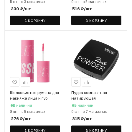
5 шт
-
в 3 магазинах
9 шт
-
в 5 магазинах
330
₽
/шт
516
₽
/шт
В КОРЗИНУ
В КОРЗИНУ
Шелковистые румяна для
Пудра компактная
макияжа лица и губ
матирующая
PARISA Cheeky Kisses
LavelleCollection Powder
В наличии
В наличии
т.07, 3,5 мл
Matte тон 04 бежевый, 8 г
8 шт
-
в 5 магазинах
9 шт
-
в 7 магазинах
276
₽
/шт
315
₽
/шт
В КОРЗИНУ
В КОРЗИНУ