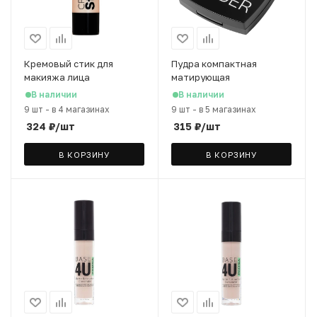
Кремовый стик для
Пудра компактная
макияжа лица
матирующая
LavelleCollection "Blush"
LavelleCollection Powder
В наличии
В наличии
т.04 персиковый
Matte тон 02 слоновая
9 шт
-
в 4 магазинах
9 шт
-
в 5 магазинах
кость, 8 г
324
₽
/шт
315
₽
/шт
В КОРЗИНУ
В КОРЗИНУ