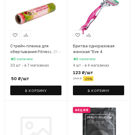
Стрейч-пленка для
Бритва одноразовая
обертывания Fitness, 25 м
женская "Eve 4
Disposable" Dorco
В наличии
В наличии
33 шт
-
в 7 магазинах
4 шт
-
в 4 магазинах
123
₽
/шт
50
₽
/шт
164
₽
-
25
%
В КОРЗИНУ
В КОРЗИНУ
АКЦИЯ