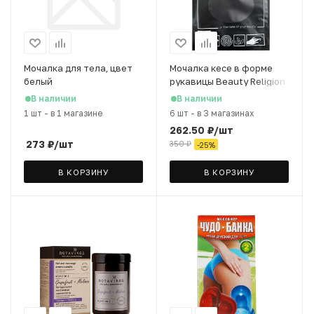
Мочалка для тела, цвет
Мочалка кесе в форме
белый
рукавицы Beauty Religion
чёрная
В наличии
В наличии
1 шт
-
в 1 магазине
6 шт
-
в 3 магазинах
262.50
₽
/шт
273
₽
/шт
350
₽
-
25
%
В КОРЗИНУ
В КОРЗИНУ