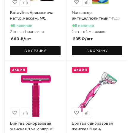
Botavikos Аромасвеча
Массажер
натур.массаж. №1
антицеллюлитный "Чудо
"Грейпфрут + мелисса" с
банка", цвет микс
В наличии
В наличии
эфирными маслами, 90 г
2 шт
-
в 1 магазине
1 шт
-
в 1 магазине
660
₽
/шт
235
₽
/шт
В КОРЗИНУ
В КОРЗИНУ
АКЦИЯ
АКЦИЯ
Бритва одноразовая
Бритва одноразовая
женская "Eve 2 Simple"
женская "Eve 4