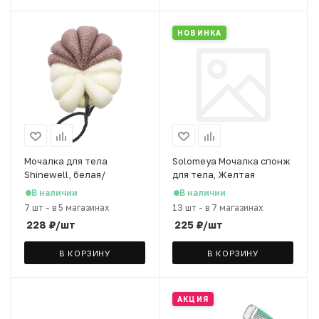
НОВИНКА
Мочалка для тела
Solomeya Мочалка спонж
Shinewell, белая/
для тела, Желтая
коричневая
В наличии
В наличии
7 шт
-
в 5 магазинах
13 шт
-
в 7 магазинах
228
₽
/шт
225
₽
/шт
В КОРЗИНУ
В КОРЗИНУ
АКЦИЯ