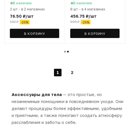
TD708 Dorco, 5 шт
Disposable" Dorco, 4 шт
В наличии
В наличии
2 шт
-
в 2 магазинах
8 шт
-
в 4 магазинах
76.50
₽
/шт
456.75
₽
/шт
102
₽
609
₽
-
25
%
-
25
%
В КОРЗИНУ
В КОРЗИНУ
1
2
Аксессуары для тела
— это простые, но
незаменимые помощники в повседневном уходе. Они
делают процедуры более эффективными, удобными
и приятными, а также помогают создать атмосферу
расслабления и заботы о себе.