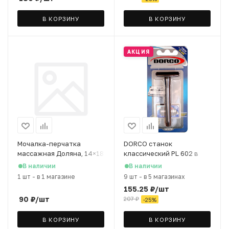
В КОРЗИНУ
В КОРЗИНУ
АКЦИЯ
Мочалка-перчатка
DORCO станок
массажная Доляна, 14×18
классический PL 602 в
см, полосатая, цвет МИКС
блистере + (2 лезвия)
В наличии
В наличии
1 шт
-
в 1 магазине
9 шт
-
в 5 магазинах
155.25
₽
/шт
90
₽
/шт
207
₽
-
25
%
В КОРЗИНУ
В КОРЗИНУ