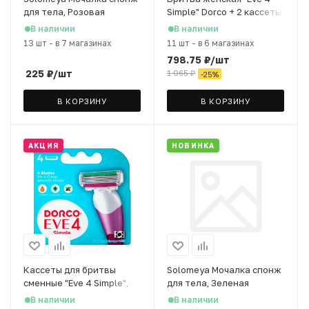
для тела, Розовая
Simple" Dorco + 2 кассеты
В наличии
В наличии
13 шт
-
в 7 магазинах
11 шт
-
в 6 магазинах
798.75
₽
/шт
225
₽
/шт
1 065
₽
-
25
%
В КОРЗИНУ
В КОРЗИНУ
АКЦИЯ
НОВИНКА
Кассеты для бритвы
Solomeya Мочалка спонж
сменные "Eve 4 Simple",
для тела, Зеленая
"Shai 4" Dorco, 4 шт
В наличии
В наличии