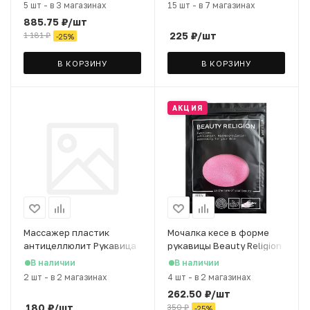
5 шт
-
в 3 магазинах
15 шт
-
в 7 магазинах
885.75
₽
/шт
225
₽
/шт
1 181
₽
-
25
%
В КОРЗИНУ
В КОРЗИНУ
АКЦИЯ
Массажер пластик
Мочалка кесе в форме
антицеллюлит Рукавица
рукавицы Beauty Religion
МИКС
розовая
В наличии
В наличии
2 шт
-
в 2 магазинах
4 шт
-
в 2 магазинах
262.50
₽
/шт
180
₽
/шт
350
₽
-
25
%