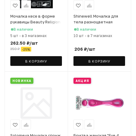
Мочалка кесе в форме
Shinewell Мочалка для
рукавицы Beauty Religion
тела разноцветная
светло-фиолетовая
В наличии
В наличии
5 шт
-
в 3 магазинах
10 шт
-
в 7 магазинах
262.50
₽
/шт
206
₽
/шт
350
₽
-
25
%
В КОРЗИНУ
В КОРЗИНУ
НОВИНКА
АКЦИЯ
Solomeya Мочалка спонж
Бритва женская "Eve 4