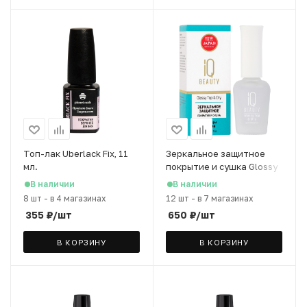
Топ-лак Uberlack Fix, 11
Зеркальное защитное
мл.
покрытие и сушка Glossy
Top and Dry, 12.5 мл
В наличии
В наличии
8 шт
-
в 4 магазинах
12 шт
-
в 7 магазинах
355
₽
/шт
650
₽
/шт
В КОРЗИНУ
В КОРЗИНУ