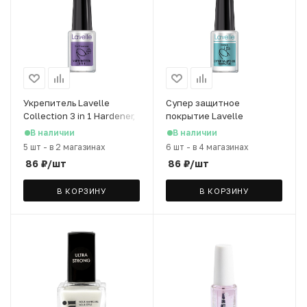
Укрепитель Lavelle
Супер защитное
Collection 3 in 1 Hardener,
покрытие Lavelle
6 мл
Collection Outwear, 6 мл
В наличии
В наличии
5 шт
-
в 2 магазинах
6 шт
-
в 4 магазинах
86
₽
/шт
86
₽
/шт
В КОРЗИНУ
В КОРЗИНУ