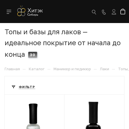
Топы и базы для лаков —
идеальное покрытие от начала до
конца
30
—
—
—
—
Главная
Каталог
Маникюр и педикюр
Лаки
Топы,
ФИЛЬТР