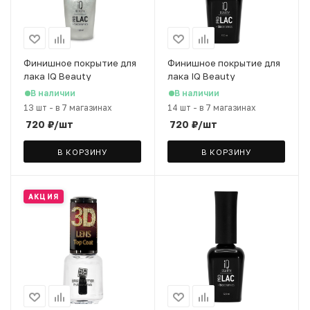
Финишное покрытие для
Финишное покрытие для
лака IQ Beauty
лака IQ Beauty
PROLAC+bioceamics
PROLAC+bioceamics
В наличии
В наличии
матовое с поталью, 12,5
матовое, 12,5 мл
13 шт
-
в 7 магазинах
14 шт
-
в 7 магазинах
мл
720
₽
/шт
720
₽
/шт
В КОРЗИНУ
В КОРЗИНУ
АКЦИЯ