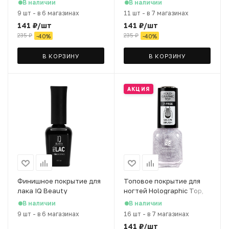
В наличии
В наличии
9 шт
-
в 6 магазинах
11 шт
-
в 7 магазинах
141
₽
/шт
141
₽
/шт
235
₽
235
₽
-
40
%
-
40
%
В КОРЗИНУ
В КОРЗИНУ
АКЦИЯ
Финишное покрытие для
Топовое покрытие для
лака IQ Beauty
ногтей Holographic Top,
PROLAC+bioceamics
12 мл
В наличии
В наличии
глянцевое с шиммером,
9 шт
-
в 6 магазинах
16 шт
-
в 7 магазинах
12,5 мл
141
₽
/шт