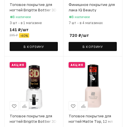
Топовое покрытие для
Финишное покрытие для
ногтей Brigitte Bottier 3D
лака IQ Beauty
Lens Top Coat, 12 мл
PROLAC+bioceamics
В наличии
В наличии
глянцевое, 12,5 мл
3 шт
-
в 1 магазине
7 шт
-
в 4 магазинах
141
₽
/шт
720
₽
/шт
235
₽
-
40
%
В КОРЗИНУ
В КОРЗИНУ
АКЦИЯ
АКЦИЯ
Топовое покрытие для
Топовое покрытие для
ногтей Brigitte Bottier 3D
ногтей Matte Top, 12 мл
Lens Top Coat, 12 мл