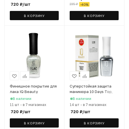
720
₽
/шт
235
₽
-
40
%
В КОРЗИНУ
В КОРЗИНУ
Финишное покрытие для
Суперстойкая защита
лака IQ Beauty
маникюра 10 Days Top,
PROLAC+bioceamics
12.5 мл
В наличии
В наличии
глянцевое с поталью, 12,5
11 шт
-
в 7 магазинах
14 шт
-
в 7 магазинах
мл
720
₽
/шт
720
₽
/шт
В КОРЗИНУ
В КОРЗИНУ