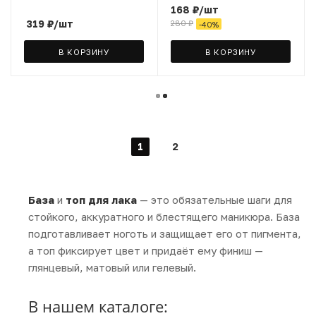
168
₽
/шт
319
₽
/шт
280
₽
-
40
%
В КОРЗИНУ
В КОРЗИНУ
1
2
База
и
топ для лака
— это обязательные шаги для
стойкого, аккуратного и блестящего маникюра. База
подготавливает ноготь и защищает его от пигмента,
а топ фиксирует цвет и придаёт ему финиш —
глянцевый, матовый или гелевый.
В нашем каталоге: