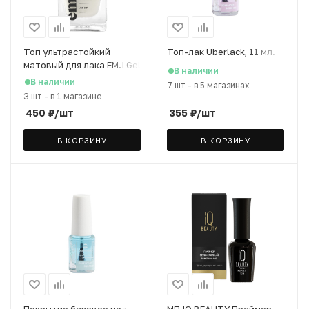
Топ ультрастойкий
Топ-лак Uberlack, 11 мл.
матовый для лака EM.I Gel
В наличии
Effect, 9 мл
В наличии
7 шт
-
в 5 магазинах
3 шт
-
в 1 магазине
450
₽
/шт
355
₽
/шт
В КОРЗИНУ
В КОРЗИНУ
Покрытие базовое под
МП IQ BEAUTY Праймер