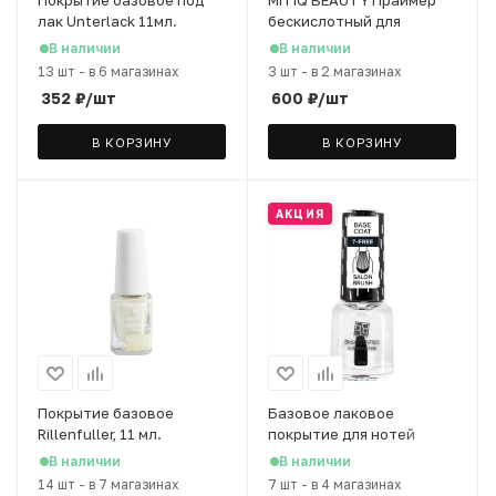
лак Unterlack 11мл.
бескислотный для
ногтей, 12,5 мл
В наличии
В наличии
13 шт
-
в 6 магазинах
3 шт
-
в 2 магазинах
352
₽
/шт
600
₽
/шт
В КОРЗИНУ
В КОРЗИНУ
АКЦИЯ
Покрытие базовое
Базовое лаковое
Rillenfuller, 11 мл.
покрытие для нотей
Brigitte Bottier, 12 мл
В наличии
В наличии
14 шт
-
в 7 магазинах
7 шт
-
в 4 магазинах