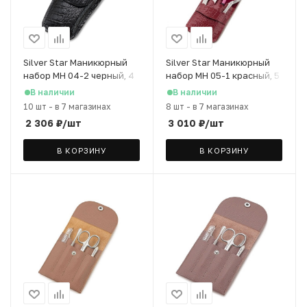
Silver Star Маникюрный
Silver Star Маникюрный
набор МН 04-2 черный, 4
набор МН 05-1 красный, 5
предмета, на кнопке
предметов
В наличии
В наличии
10 шт
-
в 7 магазинах
8 шт
-
в 7 магазинах
2 306
₽
/шт
3 010
₽
/шт
В КОРЗИНУ
В КОРЗИНУ