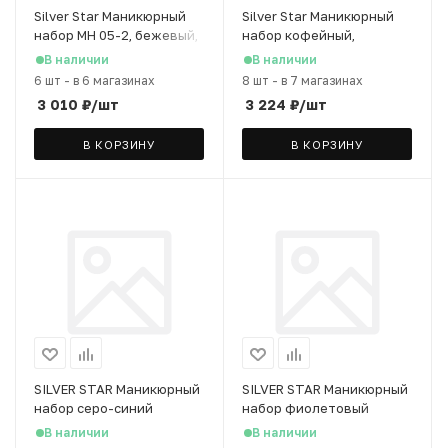
Silver Star Маникюрный
Silver Star Маникюрный
набор МН 05-2, бежевый,
набор кофейный,
5 предметов
натуральная кожа, 5
В наличии
В наличии
предметов, на кнопке
6 шт
-
в 6 магазинах
8 шт
-
в 7 магазинах
3 010
₽
/шт
3 224
₽
/шт
В КОРЗИНУ
В КОРЗИНУ
SILVER STAR Маникюрный
SILVER STAR Маникюрный
набор серо-синий
набор фиолетовый
металлик, натуральная
металлик, натуральная
В наличии
В наличии
кожа, кнопка, 5
кожа, кнопка, 5