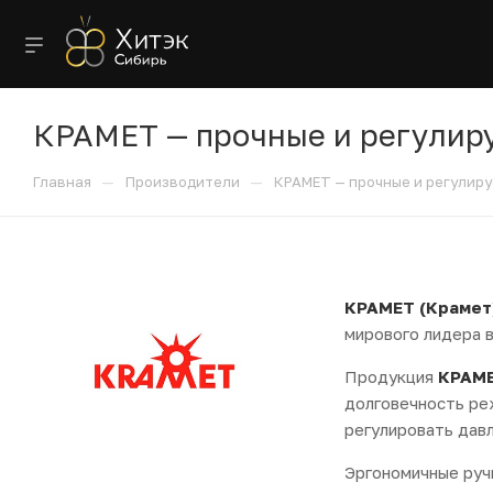
КРАМЕТ — прочные и регулир
—
—
Главная
Производители
КРАМЕТ — прочные и регулир
КРАМЕТ (Крамет
мирового лидера в
Продукция
КРАМ
долговечность ре
регулировать давл
Эргономичные руч