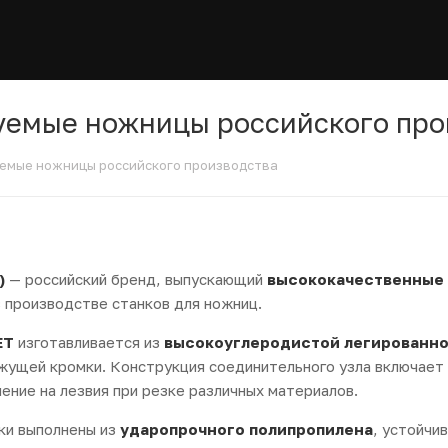
уемые ножницы российского про
уемые ножницы российского производства
)
— российский бренд, выпускающий
высококачественные
 производстве станков для ножниц.
ЕТ
изготавливается из
высокоуглеродистой легированно
жущей кромки. Конструкция соединительного узла включает м
ение на лезвия при резке различных материалов.
ки выполнены из
ударопрочного полипропилена
, устойчи