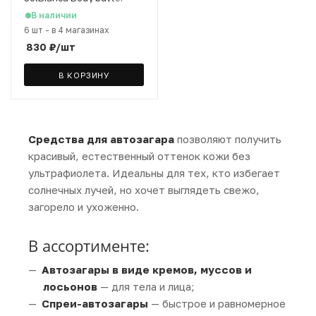
Шоколад 35х bronzer, 150
В наличии
мл
6 шт
-
в 4 магазинах
830
₽
/шт
В КОРЗИНУ
Средства для автозагара
позволяют получить
красивый, естественный оттенок кожи без
ультрафиолета. Идеальны для тех, кто избегает
солнечных лучей, но хочет выглядеть свежо,
загорело и ухоженно.
В ассортименте:
Автозагары в виде кремов, муссов и
лосьонов
— для тела и лица;
Спреи-автозагары
— быстрое и равномерное