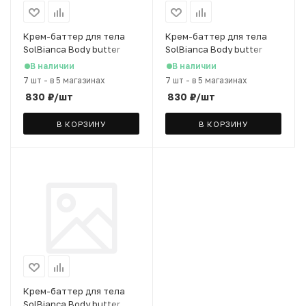
Крем-баттер для тела
Крем-баттер для тела
SolBianca Body butter
SolBianca Body butter
Манго 35х bronzer, 150 мл
Кокос 25х bronzer, 150 мл
В наличии
В наличии
7 шт
-
в 5 магазинах
7 шт
-
в 5 магазинах
830
₽
/шт
830
₽
/шт
В КОРЗИНУ
В КОРЗИНУ
Крем-баттер для тела
SolBianca Body butter