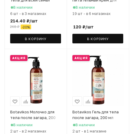
тела для всей семьи
питательный крем для
Krassa Med Panthenol 5%
закрепления загара
В наличии
В наличии
с Вит. А, Е, F, 250 мл
Solbianca After Tan, 15 мл
6 шт
-
в 3 магазинах
19 шт
-
в 6 магазинах
214.40
₽
/шт
120
₽
/шт
268
₽
-
20
%
В КОРЗИНУ
В КОРЗИНУ
АКЦИЯ
АКЦИЯ
Botavikos Молочко для
Botavikos Гель для тела
тела после загара, 200
после загара, 200 мл
мл
В наличии
В наличии
2 шт
-
в 2 магазинах
2 шт
-
в 1 магазине