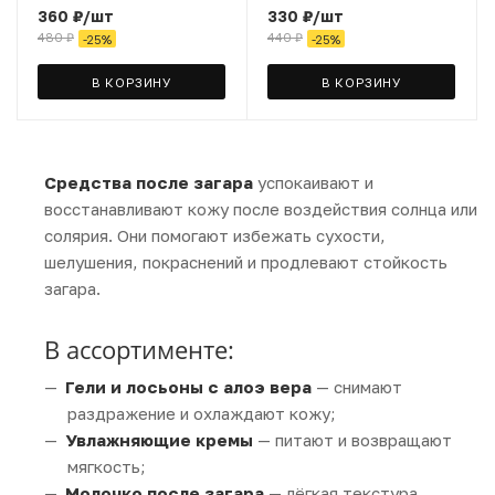
360
₽
/шт
330
₽
/шт
480
₽
440
₽
-
25
%
-
25
%
В КОРЗИНУ
В КОРЗИНУ
Средства после загара
успокаивают и
восстанавливают кожу после воздействия солнца или
солярия. Они помогают избежать сухости,
шелушения, покраснений и продлевают стойкость
загара.
В ассортименте:
Гели и лосьоны с алоэ вера
— снимают
раздражение и охлаждают кожу;
Увлажняющие кремы
— питают и возвращают
мягкость;
Молочко после загара
— лёгкая текстура,