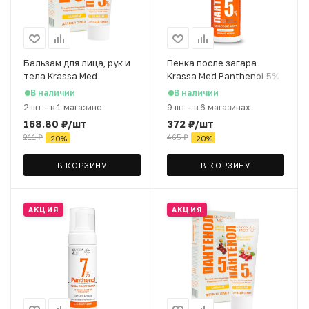
Бальзам для лица, рук и
Пенка после загара
тела Krassa Med
Krassa Med Panthenol 5%
Panthenol 5% для всей
для всей семьи
В наличии
В наличии
семьи, 75 мл
охлаждающая, 150 мл
2 шт
-
в 1 магазине
9 шт
-
в 6 магазинах
168.80
₽
/шт
372
₽
/шт
211
₽
465
₽
-
20
%
-
20
%
В КОРЗИНУ
В КОРЗИНУ
АКЦИЯ
АКЦИЯ