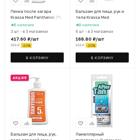
Пенка после загара
Бальзам для лица, рук и
Krassa Med Panthenol 7%
тела Krassa Med
для всей семьи с
Panthenol 5% для всей
В наличии
В наличии
гиалуроновой кислотой,
семьи, 75 мл
3 шт
-
в 3 магазинах
6 шт
-
в 3 магазинах
150 мл
417.60
₽
/шт
168.80
₽
/шт
522
₽
211
₽
-
20
%
-
20
%
В КОРЗИНУ
В КОРЗИНУ
АКЦИЯ
Бальзам для лица, рук,
Ламеллярный