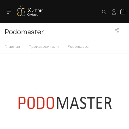
Podomaster
—
—
Главная
Производители
Podomaster