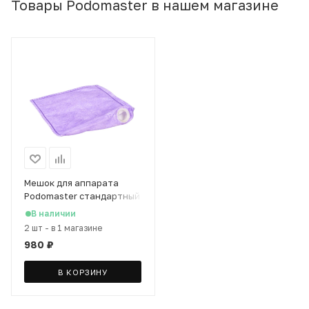
Товары Podomaster в нашем магазине
Мешок для аппарата
Podomaster стандартный
фиолетовый Maxi
В наличии
2 шт
-
в 1 магазине
980
₽
В КОРЗИНУ