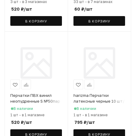
3 шт
-
в 3 магазинах
33 шт
-
в 7 магазинах
520
₽
/шт
60
₽
/шт
В КОРЗИНУ
В КОРЗИНУ
Перчатки ПВХ винил
harizma Перчатки
неопудренные S №50пар
латексные черные 10 шт/
(Импорт) (НДС 10%)
уп размер S
В наличии
В наличии
1 шт
-
в 1 магазине
1 шт
-
в 1 магазине
520
₽
/шт
795
₽
/шт
В КОРЗИНУ
В КОРЗИНУ