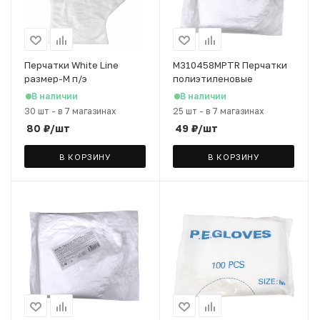
Перчатки White Line
M310458MPTR Перчатки
размер-М п/э
полиэтиленовые
прозрачный, 100 шт
одноразовые (L, 50 пар)
В наличии
В наличии
30 шт
-
в 7 магазинах
25 шт
-
в 7 магазинах
80
₽
/шт
49
₽
/шт
В КОРЗИНУ
В КОРЗИНУ