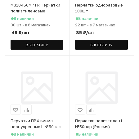
M310456MPTR Перчатки
Перчатки одноразовые
полиэтиленовые
100шт
одноразовые (М, 50 пар)
В наличии
В наличии
30 шт
-
в 6 магазинах
22 шт
-
в 7 магазинах
49
₽
/шт
85
₽
/шт
В КОРЗИНУ
В КОРЗИНУ
Перчатки ПВХ винил
Перчатки полиэтилен L
неопудренные L №50пар
№50пар (Россия)
(Импорт) (НДС 10%)
В наличии
В наличии