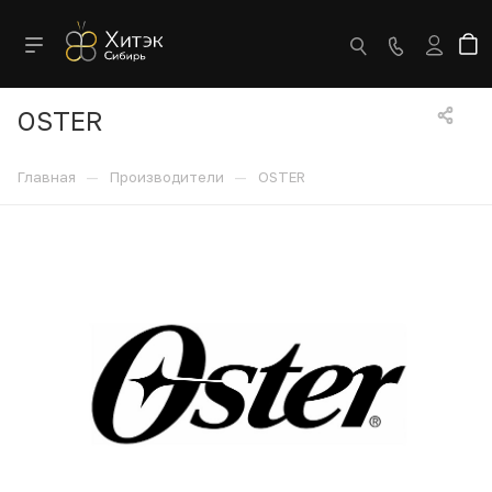
OSTER
—
—
Главная
Производители
OSTER