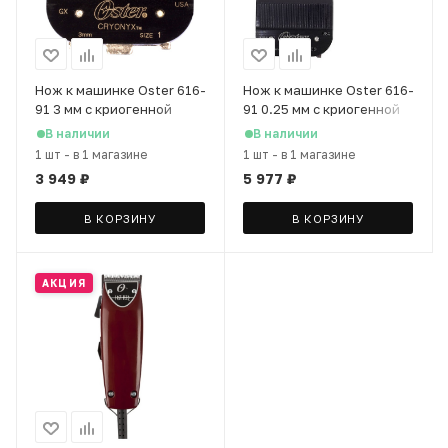
Нож к машинке Oster 616-
Нож к машинке Oster 616-
91 3 мм с криогенной
91 0.25 мм с криогенной
обработкой, черный
обработкой, черный
В наличии
В наличии
1 шт
-
в 1 магазине
1 шт
-
в 1 магазине
3 949
₽
5 977
₽
В КОРЗИНУ
В КОРЗИНУ
АКЦИЯ