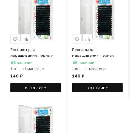
Ресницы для
Ресницы для
наращивания, черные
наращивания, черные
0,07/C/9 mm (16 линий)
0,07/D/8 mm (16 линий)
В наличии
В наличии
1 шт
-
в 1 магазине
1 шт
-
в 1 магазине
140
₽
140
₽
В КОРЗИНУ
В КОРЗИНУ