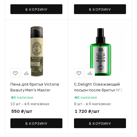
В КОРЗИНУ
В КОРЗИНУ
Пена для бритья Victoria
C.Delight Освежающий
Beauty Men's Master
лосьон после бритья №1
"Алое и зеленый чай", 200
Men's, 100 мл
В наличии
В наличии
мл
10 шт
-
в 6 магазинах
8 шт
-
в 6 магазинах
550
₽
/шт
1 720
₽
/шт
В КОРЗИНУ
В КОРЗИНУ