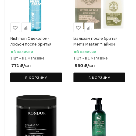
Nishman Одеколон-
Бальзам после бритья
лосьон после бритья
Men’s Master "Чайное
Antarctica 01, 100 мл
дерево и ментол", 120 мл
В наличии
В наличии
1 шт
-
в 1 магазине
1 шт
-
в 1 магазине
771
₽
/шт
850
₽
/шт
В КОРЗИНУ
В КОРЗИНУ