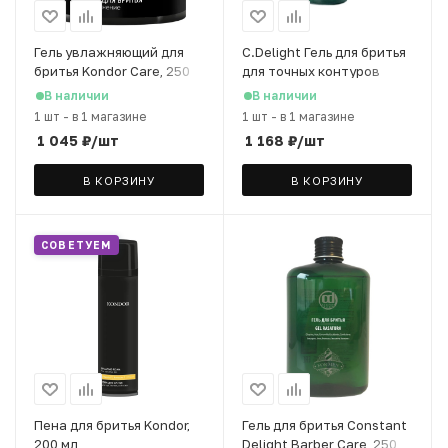
Гель увлажняющий для
C.Delight Гель для бритья
бритья Kondor Care, 250
для точных контуров
мл
Men's, 150 мл
В наличии
В наличии
1 шт
-
в 1 магазине
1 шт
-
в 1 магазине
1 045
₽
/шт
1 168
₽
/шт
В КОРЗИНУ
В КОРЗИНУ
СОВЕТУЕМ
Пена для бритья Kondor,
Гель для бритья Constant
200 мл
Delight Barber Care, 250