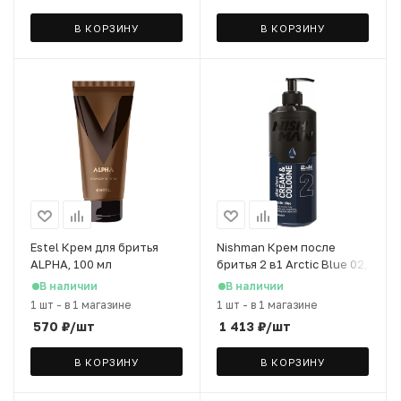
В КОРЗИНУ
В КОРЗИНУ
Estel Крем для бритья
Nishman Крем после
ALPHA, 100 мл
бритья 2 в1 Arctic Blue 02,
200 мл
В наличии
В наличии
1 шт
-
в 1 магазине
1 шт
-
в 1 магазине
570
₽
/шт
1 413
₽
/шт
В КОРЗИНУ
В КОРЗИНУ