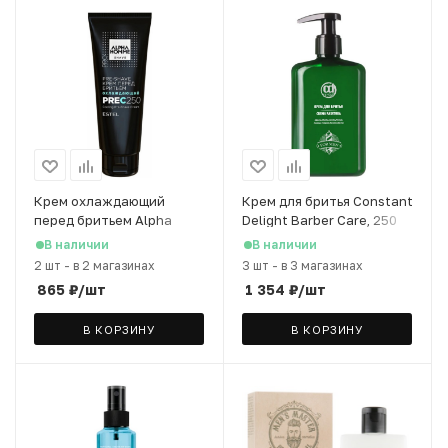
Крем охлаждающий
Крем для бритья Constant
перед бритьем Alpha
Delight Barber Care, 250
Homme Estel, 250 мл
мл
В наличии
В наличии
2 шт
-
в 2 магазинах
3 шт
-
в 3 магазинах
865
₽
/шт
1 354
₽
/шт
В КОРЗИНУ
В КОРЗИНУ