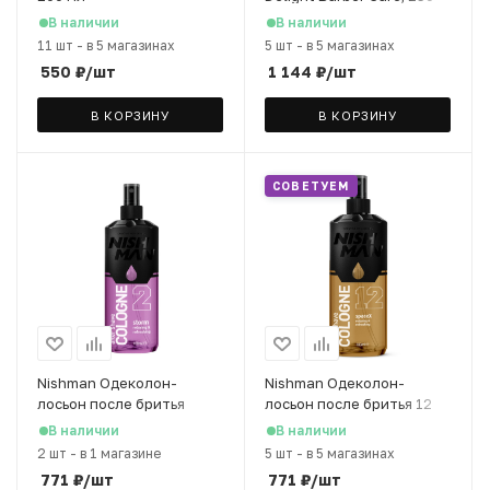
мл
В наличии
В наличии
11 шт
-
в 5 магазинах
5 шт
-
в 5 магазинах
550
₽
/шт
1 144
₽
/шт
В КОРЗИНУ
В КОРЗИНУ
СОВЕТУЕМ
Nishman Одеколон-
Nishman Одеколон-
лосьон после бритья
лосьон после бритья 12
Storm 02, 100 мл
SpaceX, 100 мл
В наличии
В наличии
2 шт
-
в 1 магазине
5 шт
-
в 5 магазинах
771
₽
/шт
771
₽
/шт