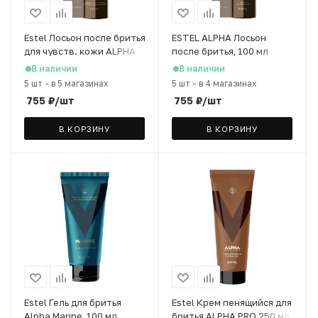
Estel Лосьон после бритья
ESTEL ALPHA Лосьон
для чувств. кожи ALPHA
после бритья, 100 мл
100 мл
В наличии
В наличии
5 шт
-
в 5 магазинах
5 шт
-
в 4 магазинах
755
₽
/шт
755
₽
/шт
В КОРЗИНУ
В КОРЗИНУ
Estel Гель для бритья
Estel Крем пенящийся для
Alpha Marine, 100 мл
бритья ALPHA PRO 250 мл