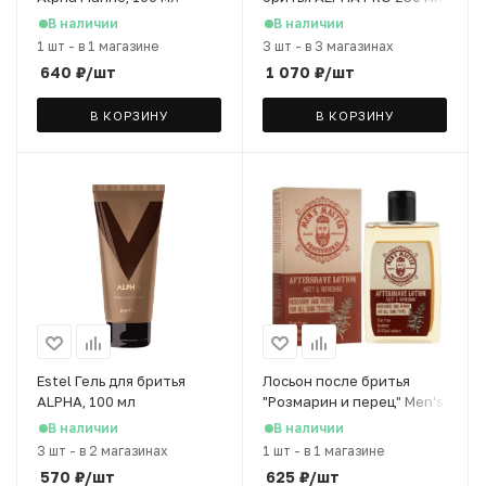
В наличии
В наличии
1 шт
-
в 1 магазине
3 шт
-
в 3 магазинах
640
₽
/шт
1 070
₽
/шт
В КОРЗИНУ
В КОРЗИНУ
Estel Гель для бритья
Лосьон после бритья
ALPHA, 100 мл
"Розмарин и перец" Men's
Master, 120 мл
В наличии
В наличии
3 шт
-
в 2 магазинах
1 шт
-
в 1 магазине
570
₽
/шт
625
₽
/шт