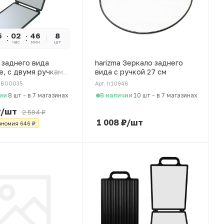
5
02
46
08
8
час
мин
сек
шт
 заднего вида
harizma Зеркало заднего
е, с двумя ручками
вида с ручкой 27 см
см Dewal, чёрное
NB00035
Арт. h10948
ии
В наличии
8 шт
-
в 7 магазинах
10 шт
-
в 7 магазинах
₽
/шт
2 584
₽
1 008
₽
/шт
ономия
646
₽