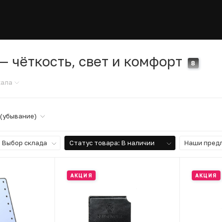
— чёткость, свет и комфорт
8
кала
 (убывание)
Выбор склада
Статус товара
: В наличии
Наши пред
АКЦИЯ
АКЦИЯ