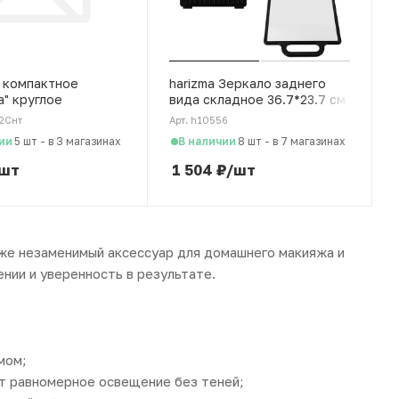
 компактное
harizma Зеркало заднего
а" круглое
вида складное 36.7*23.7 см
22Снт
Арт. h10556
ии
В наличии
5 шт
-
в 3 магазинах
8 шт
-
в 7 магазинах
шт
1 504
₽
/шт
кже незаменимый аксессуар для домашнего макияжа и
нии и уверенность в результате.
мом;
т равномерное освещение без теней;