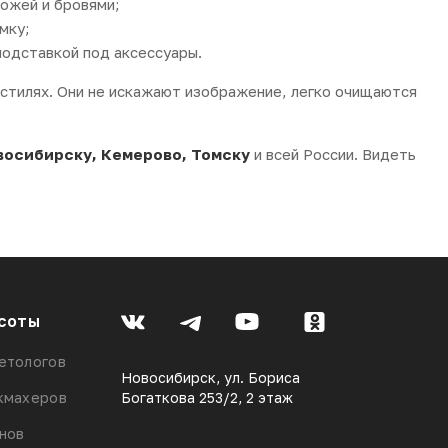
кожей и бровями;
мку;
одставкой под аксессуары.
и стилях. Они не искажают изображение, легко очищаются
восибирску, Кемерово, Томску
и всей России. Видеть
соты
етологов
Новосибирск, ул. Бориса
кмахеров
Богаткова 253/2, 2 этаж
онов