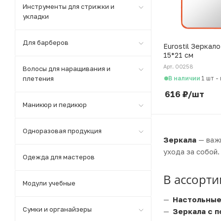
Инструменты для стрижки и
укладки
Для барберов
Eurostil Зеркал
15*21 см
Арт. 00258
Волосы для наращивания и
В наличии
плетения
1 шт
-
616
₽
/шт
Маникюр и педикюр
Одноразовая продукция
Зеркала
— важн
ухода за собой
Одежда для мастеров
В ассорти
Модули учебные
Настольные
Сумки и органайзеры
Зеркала с 