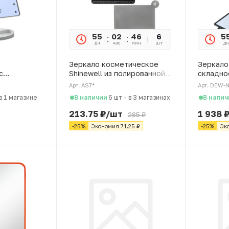
55
02
46
08
6
5
дн
час
мин
сек
шт
дн
Зеркало косметическое
Зеркало
с
Shinewell из полированной
складно
17 см
стали
23 х 30 
Арт. AS7*
Арт. DEW-
В наличии
В налич
в 1 магазине
6 шт
-
в 3 магазинах
213.75
₽
/шт
1 938
285
₽
-
25
%
Экономия
71.25
₽
-
25
%
Эк