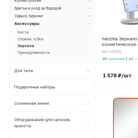
Косметология
Бритье и уход за бородой
Серьги, пирсинг
Аксессуары
Кисти
harizma Зеркало
Спожни, губки
косметическое 
Зеркала
подсветкой 27х
Арт. h10522
Принадлежности
В наличии
1 шт
-
Для тела
1 578
₽
/шт
Подарочные наборы
Солнечная линия
Оборудование для салонов
красоты