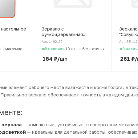
о настольное
Зеркало с
Зеркало
ручкой,зеркальная
"Совушк
поверхность 8*10см
Арт. 1492132
Арт. ЗЕ-11
В наличии
В налич
в 1 магазине
13 шт
-
в 6 магазинах
184
₽
/шт
261
₽
/
ый элемент рабочего места визажиста и косметолога, а та
. Правильное зеркало обеспечивает точность в каждом движе
менте:
 зеркала
— компактные, устойчивые, с поворотным механиз
подсветкой
— идеальны для детальной работы, обеспечиваю