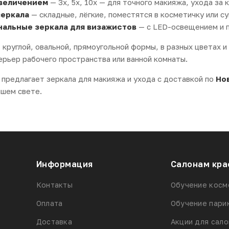
увеличением
— 3x, 5x, 10x — для точного макияжа, ухода за 
еркала
— складные, лёгкие, поместятся в косметичку или су
альные зеркала для визажистов
— с LED-освещением и п
 круглой, овальной, прямоугольной формы, в разных цветах 
ерьер рабочего пространства или ванной комнаты.
предлагает зеркала для макияжа и ухода с доставкой по
Но
чшем свете.
Информация
Салонам кра
Контакты
Обучение косм
Оплата
Обучение пари
Доставка
Акции для сал