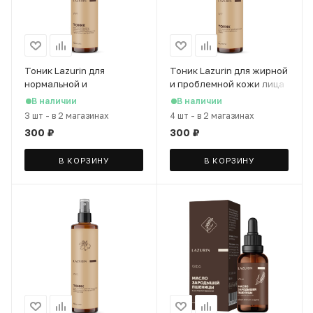
Тоник Lazurin для
Тоник Lazurin для жирной
нормальной и
и проблемной кожи лица
комбинированной кожи с
с зеленым чаем, 200 мл
В наличии
В наличии
комплексом природных
3 шт
-
в 2 магазинах
4 шт
-
в 2 магазинах
экстрактов, 200 мл
300
₽
300
₽
В КОРЗИНУ
В КОРЗИНУ