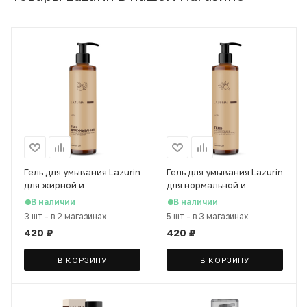
Гель для умывания Lazurin
Гель для умывания Lazurin
для жирной и
для нормальной и
проблемной кожи лица с
комбинированной кожи с
В наличии
В наличии
миндалем, 200 мл
экстрактом облепихи,
3 шт
-
в 2 магазинах
5 шт
-
в 3 магазинах
200 мл
420
₽
420
₽
В КОРЗИНУ
В КОРЗИНУ