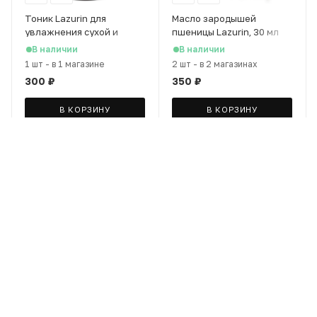
Тоник Lazurin для
Масло зародышей
увлажнения сухой и
пшеницы Lazurin, 30 мл
чувствительной кожи
В наличии
В наличии
лица с экстрактом
1 шт
-
в 1 магазине
2 шт
-
в 2 магазинах
шиповника, 200 мл
300
₽
350
₽
В КОРЗИНУ
В КОРЗИНУ
Масло авокадо Lazurin, 30
Абрикосовое масло
мл
Lazurin, 30 мл
В наличии
В наличии