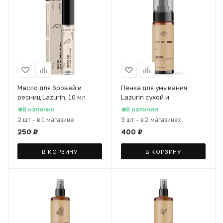
Масло для бровей и
Пенка для умывания
ресниц Lazurin, 10 мл
Lazurin сухой и
чувствительной кожи
В наличии
В наличии
лица с алоэ вера, 150 мл
2 шт
-
в 1 магазине
3 шт
-
в 2 магазинах
250
₽
400
₽
В КОРЗИНУ
В КОРЗИНУ