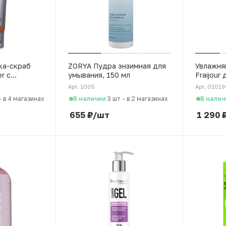
ка-скраб
ZORYA Пудра энзимная для
Увлажня
r с
умывания, 150 мл
Fraijour
лотой, 75
Арт. 1005
Арт. 01019
В наличии
В налич
-
в 4 магазинах
3 шт
-
в 2 магазинах
655
₽
/шт
1 290