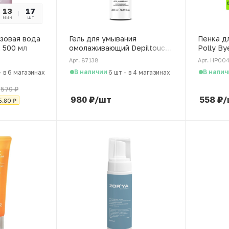
13
44
17
мин
сек
шт
зовая вода
Гель для умывания
Пенка д
 500 мл
омолаживающий Depiltouch
Polly By
с коллагеном и пептидами,
акне дл
Арт. 87138
Арт. HP00
200 мл
лица, 10
В наличии
В налич
-
в 6 магазинах
6 шт
-
в 4 магазинах
579
₽
980
₽
/шт
558
₽
/
5.80
₽