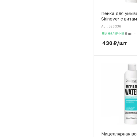
Пенка для умыв
Skinever с вита
мл
Арт. 526036
В наличии
8 шт
-
430
₽
/шт
Мицеллярная в