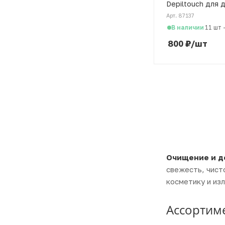
Depiltouch для 
снятия макияжа,
Арт. 87137
В наличии
11 шт
800
₽
/шт
Очищение и д
свежесть, чист
косметику и из
Ассортим