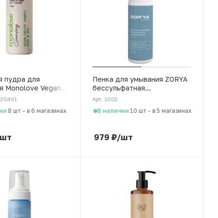
я пудра для
Пенка для умывания ZORYA
я Monolove Vegan
бессульфатная
A", 80 г
успокаивающая, 160 мл
020491
Арт. 1002
ии
В наличии
8 шт
-
в 6 магазинах
10 шт
-
в 5 магазинах
/шт
979
₽
/шт