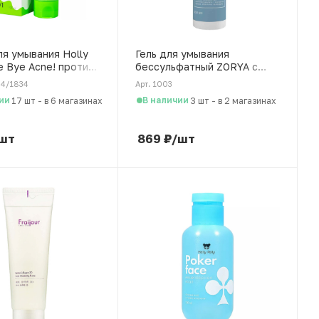
ля умывания Holly
Гель для умывания
e Bye Acne! против
бессульфатный ZORYA с
я проблемной кожи
коллоидным серебром, 100
44/1834
Арт. 1003
0 мл
мл
ии
В наличии
17 шт
-
в 6 магазинах
3 шт
-
в 2 магазинах
шт
869
₽
/шт