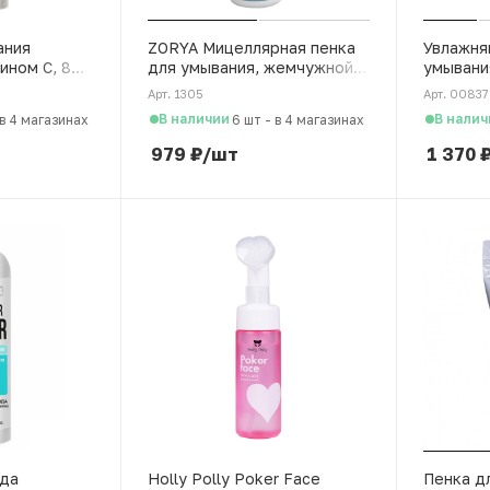
ания
ZORYA Мицеллярная пенка
Увлажня
мином С, 80
для умывания, жемчужной
умывани
пудрой и
Ретинол 
Арт. 1305
Арт. 0083
минерал.комплексом,160
В наличии
В налич
в 4 магазинах
6 шт
-
в 4 магазинах
мл
979
₽
/шт
1 370
ода
Holly Polly Poker Face
Пенка дл