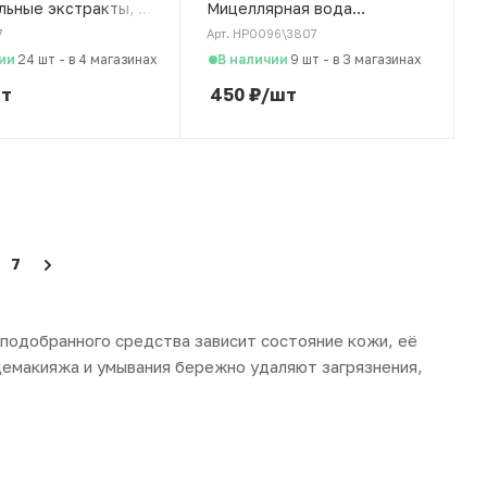
льные экстракты, 5
Мицеллярная вода
Очищение и увлажнение,
7
Арт. HP0096\3807
300 мл
ии
В наличии
24 шт
-
в 4 магазинах
9 шт
-
в 3 магазинах
т
450
₽
/шт
7
 подобранного средства зависит состояние кожи, её
демакияжа и умывания бережно удаляют загрязнения,