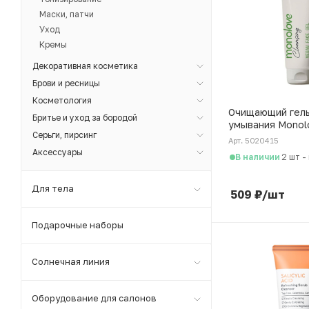
Маски, патчи
Уход
Кремы
Декоративная косметика
Брови и ресницы
Косметология
Очищающий гель
Бритье и уход за бородой
умывания Monol
Серьги, пирсинг
"Cica, Clay", 150
Арт. 5020415
Аксессуары
В наличии
2 шт
-
Для тела
509
₽
/шт
Подарочные наборы
Солнечная линия
Оборудование для салонов