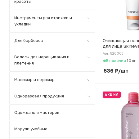
красоты
Инструменты для стрижки и
укладки
Очищающая пен
Для барберов
для лица Skineve
салициловой кис
Арт. 520003
Волосы для наращивания и
мл
В наличии
10 шт
плетения
536
₽
/шт
Маникюр и педикюр
АКЦИЯ
Одноразовая продукция
Одежда для мастеров
Модули учебные