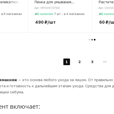
деликатного
Пенка для умывания
Растите
 300 мл
Увлажнение и Сияние, 160
мл
Арт. HP0097/3784
Арт. 01013
мл
В наличии
В налич
-
в 6 магазинах
7 шт
-
в 4 магазинах
490
₽
/шт
60
₽
/ш
1
2
3
емакияж
— это основа любого ухода за лицом. От правильно
ота и готовность к дальнейшим этапам ухода. Средства для 
лишки себума.
ент включает: