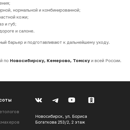
ения;
ирной, нормальной и комбинированной;
растной кожи;
з и губ;
дороге и салоне.
ый барьер и подготавливают к дальнейшему уходу.
ой по
Новосибирску, Кемерово, Томску
и всей России.
соты
етологов
Новосибирск, ул. Бориса
кмахеров
Богаткова 253/2, 2 этаж