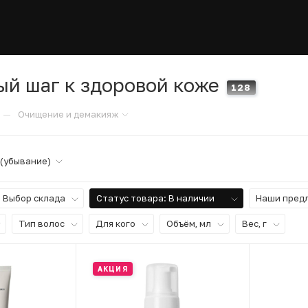
й шаг к здоровой коже
128
—
Очищение и демакияж
 (убывание)
Выбор склада
Статус товара
: В наличии
Наши пред
Тип волос
Для кого
Объём, мл
Вес, г
АКЦИЯ