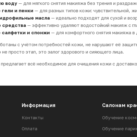
ю воду
— для мягкого снятия макияжа без трения и раздраж
гели и пенки
— для разных типов кожи: чувствительной, ж
гидрофильные масла
— идеально подходят для сухой и воз
 средства
— эффективно удаляют водостойкий макияж с гла
салфетки и спонжи
— для комфортного снятия макияжа в 
ботаны с учётом потребностей кожи, не нарушают её защитн
не просто этап, это залог здорового и сияющего лица.
предлагает всё необходимое для очищения кожи с доставк
Информация
Салонам кра
Контакты
Обучение косм
Оплата
Обучение пари