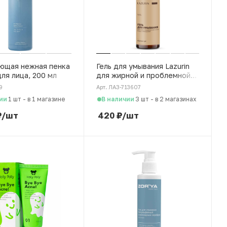
ющая нежная пенка
Гель для умывания Lazurin
 для лица, 200 мл
для жирной и проблемной
кожи лица с миндалем, 200
9
Арт. ЛАЗ-713607
мл
ии
В наличии
1 шт
-
в 1 магазине
3 шт
-
в 2 магазинах
₽
/шт
420
₽
/шт