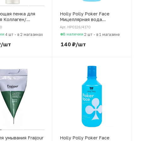
ющая пенка для
Holly Polly Poker Face
я Коллаген/
Мицеллярная вода
Fraijour, 250 мл
Очищение и увлажнение,
70
Арт. HP0126/4170
100 мл
ии
В наличии
4 шт
-
в 2 магазинах
2 шт
-
в 1 магазине
₽
/шт
140
₽
/шт
я умывания Fraijour
Holly Polly Poker Face