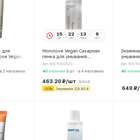
15
22
13
44
9
дн
час
мин
сек
шт
 для
Monolove Vegan Сахарная
Энзимна
ove Vegan
пенка для умывания
умывани
 мл
"Kombucha, Trehalose", 165
"Cica, BH
Арт. BIS-5020620
Арт. BIS-5
мл
В наличии
В налич
в 2 магазинах
9 шт
-
в 4 магазинах
463.20
₽
/шт
579
₽
649
₽
-
20
%
Экономия
115.80
₽