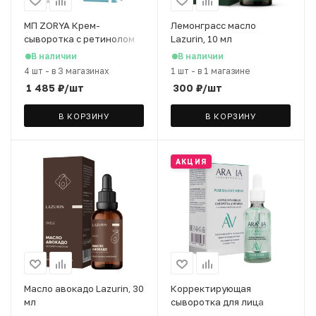
МП ZORYA Крем-
Лемонграсс масло
сыворотка с ретинолом
Lazurin, 10 мл
0,25% retinol therapy, 50
В наличии
В наличии
мл
4 шт
-
в 3 магазинах
1 шт
-
в 1 магазине
1 485
₽
/шт
300
₽
/шт
В КОРЗИНУ
В КОРЗИНУ
АКЦИЯ
Масло авокадо Lazurin, 30
Корректирующая
мл
сыворотка для лица
ARAVIA Laboratories с