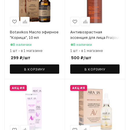
Botavikos Масло эфирное
Антивозрастная
"Корица", 10 мл
эссенция для лица Fraijour
Красный женьшень, 30 мл
В наличии
В наличии
1 шт
-
в 1 магазине
1 шт
-
в 1 магазине
299
₽
/шт
500
₽
/шт
В КОРЗИНУ
В КОРЗИНУ
АКЦИЯ
АКЦИЯ