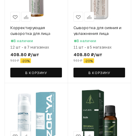
Корректирующая
Сыворотка для сияния и
сыворотка для лица
увлажнения лица
Monolove Vegan
Monolove Vegan "Vitamin
В наличии
В наличии
"Niacinamide, Cica", 30 мл
C, Kombucha", 30 мл
12 шт
-
в 7 магазинах
11 шт
-
в 5 магазинах
408.80
₽
/шт
408.80
₽
/шт
511
₽
511
₽
-
20
%
-
20
%
В КОРЗИНУ
В КОРЗИНУ