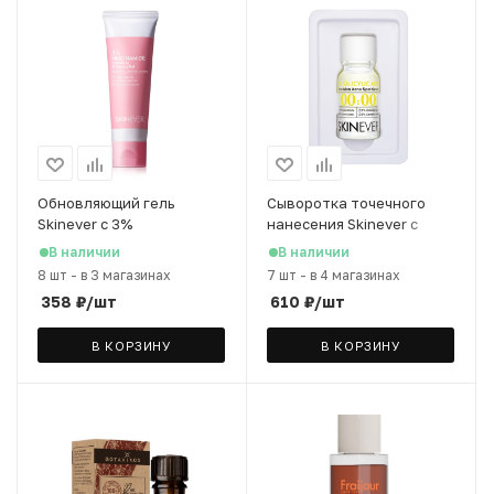
Обновляющий гель
Сыворотка точечного
Skinever с 3%
нанесения Skinever с
ниацинамидом, 55 мл
салициловой кислотой,
В наличии
В наличии
10 мл
8 шт
-
в 3 магазинах
7 шт
-
в 4 магазинах
358
₽
/шт
610
₽
/шт
В КОРЗИНУ
В КОРЗИНУ