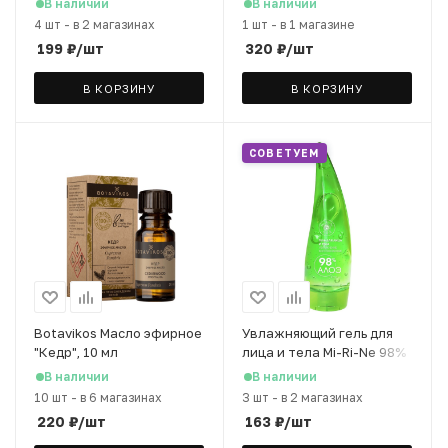
В наличии
В наличии
4 шт
-
в 2 магазинах
1 шт
-
в 1 магазине
199
₽
/шт
320
₽
/шт
В КОРЗИНУ
В КОРЗИНУ
СОВЕТУЕМ
Botavikos Масло эфирное
Увлажняющий гель для
"Кедр", 10 мл
лица и тела Mi-Ri-Ne 98%
Алоэ, 50 мл
В наличии
В наличии
10 шт
-
в 6 магазинах
3 шт
-
в 2 магазинах
220
₽
/шт
163
₽
/шт