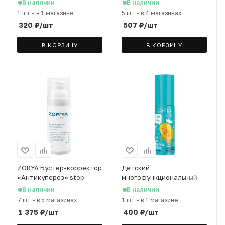
В наличии
В наличии
салициловой кислотой,
1 шт
-
в 1 магазине
5 шт
-
в 4 магазинах
50 мл
320
₽
/шт
507
₽
/шт
В КОРЗИНУ
В КОРЗИНУ
ZORYA Бустер-корректор
Детский
«Антикупероз» stop
многофункциональный
redness, 50 мл
крем для лица и тела
В наличии
В наличии
Little Me 8 в 1, 100 мл
7 шт
-
в 5 магазинах
1 шт
-
в 1 магазине
1 375
₽
/шт
400
₽
/шт