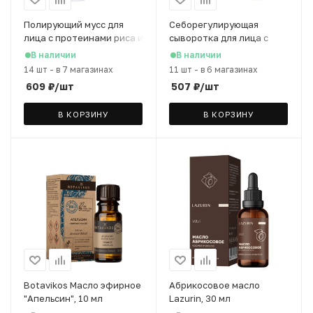
Полирующий мусс для
Себорегулирующая
лица с протеинами риса и
сыворотка для лица с
молочной кислотой
цинком и аргинином
В наличии
В наличии
ARAVIA Laboratories, 100
ARAVIA Laboratories, 50
14 шт
-
в 7 магазинах
11 шт
-
в 6 магазинах
мл
мл
609
₽
/шт
507
₽
/шт
В КОРЗИНУ
В КОРЗИНУ
Botavikos Масло эфирное
Абрикосовое масло
"Апельсин", 10 мл
Lazurin, 30 мл