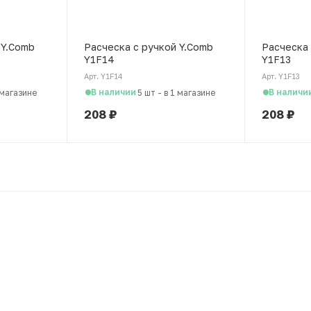
 Y.Comb
Расческа c ручкой Y.Comb
Расческа 
Y1F14
Y1F13
Арт. Y1F14
Арт. Y1F13
В наличии
В наличи
 магазине
5 шт
-
в 1 магазине
208
₽
208
₽