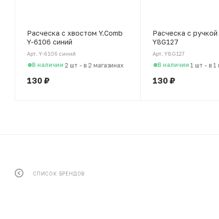
Расческа c хвостом Y.Comb
Расческа c ручкой
Y-6106 синий
Y8G127
Арт. Y-6106 синий
Арт. Y8G127
В наличии
В наличии
2 шт
-
в 2 магазинах
1 шт
-
в 1
130
₽
130
₽
СПИСОК БРЕНДОВ