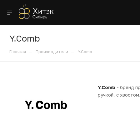
Y.Comb
—
—
Главная
Производители
Y.Comb
Y.Comb
- бренд п
ручкой, с хвостом,