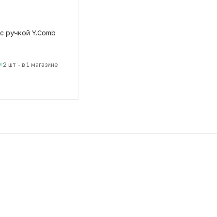
c ручкой Y.Comb
и
2 шт
-
в 1 магазине