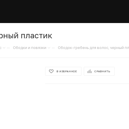
ерный пластик
—
—
с
Ободки и повязки
Ободок-гребень для волос, черный п
В ИЗБРАННОЕ
СРАВНИТЬ