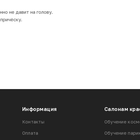
но не давит на голову.
причёску.
Информация
Салонам кра
Контакты
Обучение косм
Оплата
Обучение пари