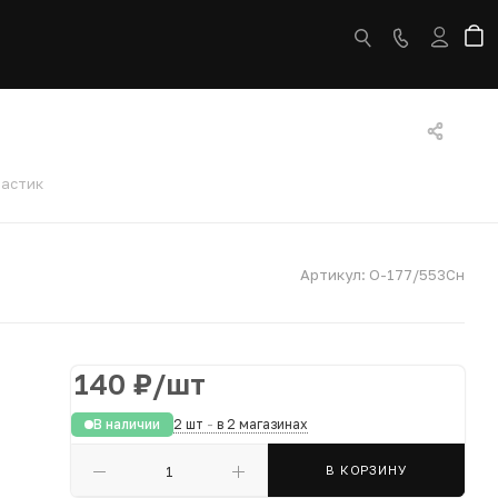
ластик
Артикул:
О-177/553Сн
140
₽
/шт
В наличии
2 шт
-
в 2 магазинах
В КОРЗИНУ