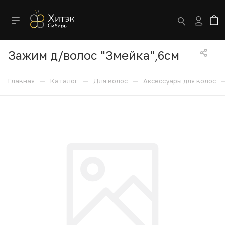
Зажим д/волос "Змейка",6см
—
—
—
Главная
Каталог
Для волос
Аксессуары для волос