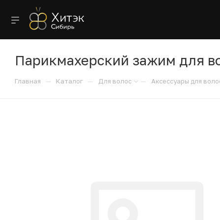
Парикмахерский зажим для во
—
—
—
Главная
Каталог
Для волос
Аксессуары для воло