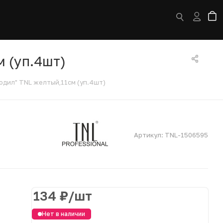
 (уп.4шт)
одил" TNL желтый,11см (уп.4шт)
Артикул:
TNL-1506595
134
₽
/шт
Нет в наличии