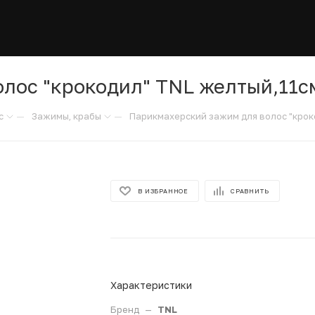
лос "крокодил" TNL желтый,11см
—
—
с
Зажимы, крабы
Парикмахерский зажим для волос "крок
В ИЗБРАННОЕ
СРАВНИТЬ
Характеристики
Бренд
—
TNL